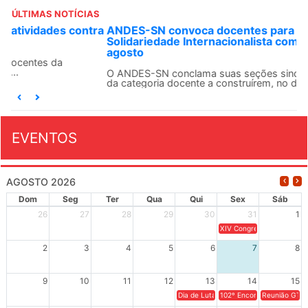
ÚLTIMAS NOTÍCIAS
ANDES-SN convoca docentes para Dia de
Solidariedade Internacionalista com Cuba em 13 de
agosto
O ANDES-SN conclama suas seções sindicais e o conjunto
da categoria docente a construírem, no dia...
EVENTOS
AGOSTO 2026
Dom
Seg
Ter
Qua
Qui
Sex
Sáb
26
27
28
29
30
31
1
XIV Congresso Brasileiro 
2
3
4
5
6
7
8
9
10
11
12
13
14
15
Dia de Luta em Defesa de Cuba e da S
102º Encontro da Regional
Reunião GTPE