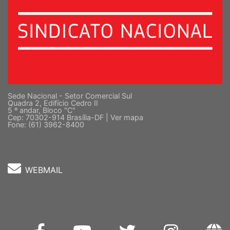
Sede Nacional - Setor Comercial Sul
Quadra 2, Edifício Cedro II
5 º andar, Bloco "C"
Cep: 70302-914 Brasília-DF |
Ver mapa
Fone: (61) 3962-8400
WEBMAIL