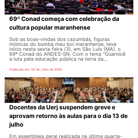
69º Conad começa com celebração da
cultura popular maranhense
Sob as boas-vindas dos cazumbás, figuras
místicas do bumba meu boi maranhense, teve
início nesta sexta-feira (3), em São Luís (MA), o
69º Conad do ANDES-SN. Com o tema "Guarnicê
a luta pela educação pública na terra da...
Publicado em: 03 de Julho de 2026
Docentes da Uerj suspendem greve e
aprovam retorno às aulas para o dia 13 de
julho
Em assembleia geral realizada na última quarta-