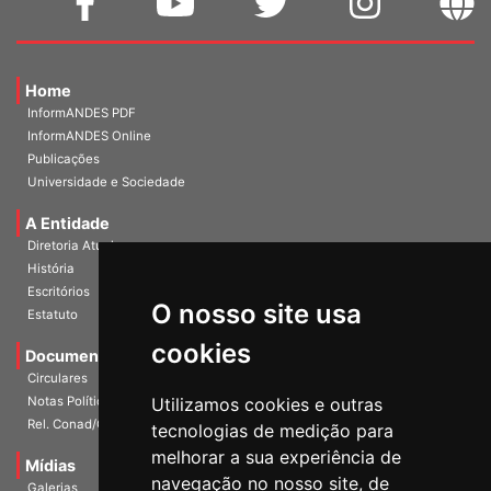
Home
InformANDES PDF
InformANDES Online
Publicações
Universidade e Sociedade
A Entidade
Diretoria Atual
História
O nosso site usa
Escritórios
Estatuto
cookies
Documentos
Circulares
Utilizamos cookies e outras
Notas Políticas
tecnologias de medição para
Rel. Conad/Congresso
melhorar a sua experiência de
navegação no nosso site, de
Mídias