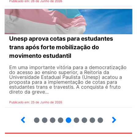
Publicado em: 26 de Junho de 2026
Unesp aprova cotas para estudantes
trans após forte mobilização do
movimento estudantil
Em uma importante vitória para a democratização
do acesso ao ensino superior, a Reitoria da
Universidade Estadual Paulista (Unesp) acatou a
proposta para a implementação de cotas para
estudantes trans e travestis. A conquista é fruto
direto da greve...
Publicado em: 25 de Junho de 2026
2
3
4
5
6
7
8
9