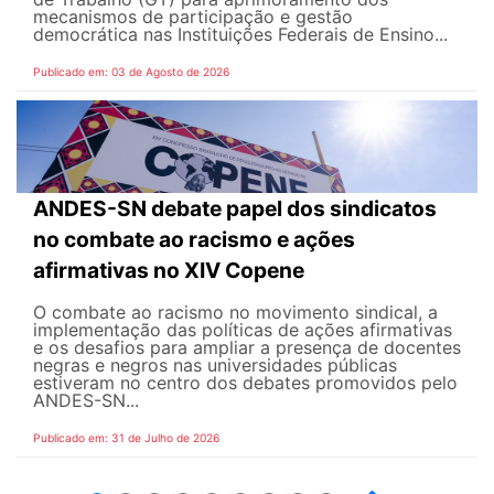
mecanismos de participação e gestão
democrática nas Instituições Federais de Ensino...
Publicado em: 03 de Agosto de 2026
ANDES-SN debate papel dos sindicatos
no combate ao racismo e ações
afirmativas no XIV Copene
O combate ao racismo no movimento sindical, a
implementação das políticas de ações afirmativas
e os desafios para ampliar a presença de docentes
negras e negros nas universidades públicas
estiveram no centro dos debates promovidos pelo
ANDES-SN...
Publicado em: 31 de Julho de 2026
2
3
4
5
6
7
8
9