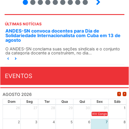
ÚLTIMAS NOTÍCIAS
ANDES-SN convoca docentes para Dia de
Solidariedade Internacionalista com Cuba em 13 de
agosto
O ANDES-SN conclama suas seções sindicais e o conjunto
da categoria docente a construírem, no dia...
EVENTOS
AGOSTO 2026
Dom
Seg
Ter
Qua
Qui
Sex
Sáb
26
27
28
29
30
31
1
XIV Congresso Brasileiro 
2
3
4
5
6
7
8