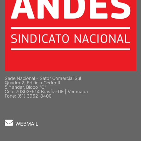
Sede Nacional - Setor Comercial Sul
Quadra 2, Edifício Cedro II
5 º andar, Bloco "C"
Cep: 70302-914 Brasília-DF |
Ver mapa
Fone: (61) 3962-8400
WEBMAIL