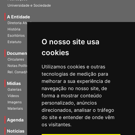
Publicações
Universidade e Sociedade
A Entidade
Diretoria Atual
História
O nosso site usa
Escritórios
Estatuto
cookies
Documentos
Circulares
Utilizamos cookies e outras
Notas Políticas
tecnologias de medição para
Rel. Conad/Congresso
melhorar a sua experiência de
navegação no nosso site, de
Mídias
Galerias
forma a mostrar conteúdo
Vídeos
personalizado, anúncios
Imagens
direcionados, analisar o tráfego
Materiais
do site e entender de onde vêm
os visitantes.
Agenda