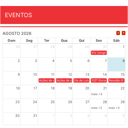
EVENTOS
AGOSTO 2026
Dom
Seg
Ter
Qua
Qui
Sex
Sáb
26
27
28
29
30
31
1
XIV Congresso Brasileiro 
2
3
4
5
6
7
8
9
10
11
12
13
14
15
Ações de solidariedade a Cuba no Rio Grande do Sul - 100 anos 
Ações de solidariedade a Cuba no Rio Grande do Su
Dia de Luta em Defesa de Cuba e da S
102º Encontro da Regional
Reunião GTPE
16
17
18
19
20
21
22
mais +3
23
24
25
26
27
28
29
mais +2
mais +3
30
31
1
2
3
4
5