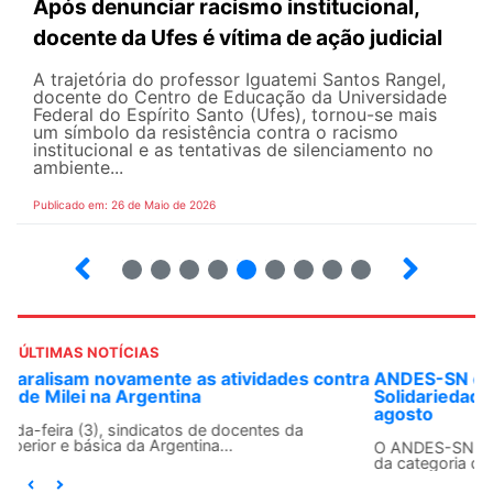
Após denunciar racismo institucional,
docente da Ufes é vítima de ação judicial
A trajetória do professor Iguatemi Santos Rangel,
docente do Centro de Educação da Universidade
Federal do Espírito Santo (Ufes), tornou-se mais
um símbolo da resistência contra o racismo
institucional e as tentativas de silenciamento no
ambiente...
Publicado em: 26 de Maio de 2026
4
5
6
7
8
9
10
12
ÚLTIMAS NOTÍCIAS
ANDES-SN convoca docentes para Dia de
Solidariedade Internacionalista com Cuba em 13 de
agosto
O ANDES-SN conclama suas seções sindicais e o conjunto
da categoria docente a construírem, no dia...