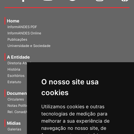
Home
InformANDES PDF
InformANDES Online
Publicações
Universidade e Sociedade
A Entidade
Diretoria Atual
História
O nosso site usa
Escritórios
Estatuto
cookies
Documentos
Circulares
Utilizamos cookies e outras
Notas Políticas
tecnologias de medição para
Rel. Conad/Congresso
melhorar a sua experiência de
navegação no nosso site, de
Mídias
Galerias