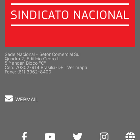
Sede Nacional - Setor Comercial Sul
Quadra 2, Edifício Cedro II
5 º andar, Bloco "C"
Cep: 70302-914 Brasília-DF |
Ver mapa
Fone: (61) 3962-8400
WEBMAIL