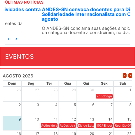
ÚLTIMAS NOTÍCIAS
ANDES-SN convoca docentes para Dia de
Solidariedade Internacionalista com Cuba em 13 de
agosto
O ANDES-SN conclama suas seções sindicais e o conjunto
da categoria docente a construírem, no dia...
EVENTOS
AGOSTO 2026
Dom
Seg
Ter
Qua
Qui
Sex
Sáb
26
27
28
29
30
31
1
XIV Congresso Brasileiro 
2
3
4
5
6
7
8
9
10
11
12
13
14
15
Ações de solidariedade a Cuba no Rio Grande do Sul - 100 anos 
Ações de solidariedade a Cuba no Rio Grande do Su
Dia de Luta em Defesa de Cuba e da S
102º Encontro da Regional
Reunião GTPE