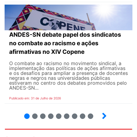
ANDES-SN debate papel dos sindicatos
no combate ao racismo e ações
afirmativas no XIV Copene
O combate ao racismo no movimento sindical, a
implementação das políticas de ações afirmativas
e os desafios para ampliar a presença de docentes
negras e negros nas universidades públicas
estiveram no centro dos debates promovidos pelo
ANDES-SN...
Publicado em: 31 de Julho de 2026
2
3
4
5
6
7
8
9