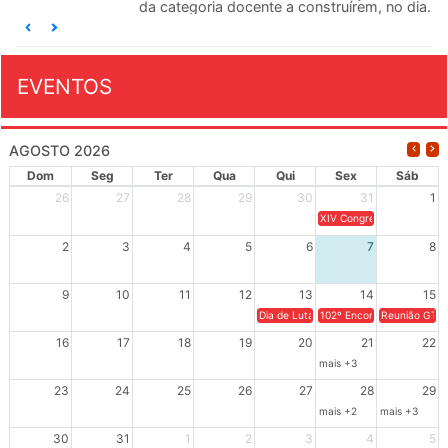
da categoria docente a construírem, no dia...
EVENTOS
AGOSTO 2026
Dom
Seg
Ter
Qua
Qui
Sex
Sáb
26
27
28
29
30
31
1
XIV Congresso Brasileiro 
2
3
4
5
6
7
8
9
10
11
12
13
14
15
Dia de Luta em Defesa de Cuba e da S
102º Encontro da Regional
Reunião GTPE
16
17
18
19
20
21
22
mais +3
23
24
25
26
27
28
29
mais +2
mais +3