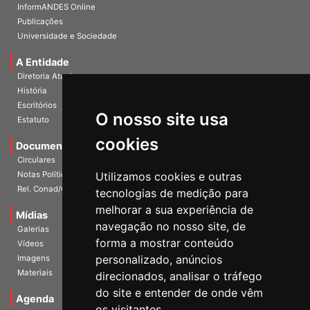
InformANDES PDF
InformANDES Online
Publicações
Universidade e Sociedade
A Entidade
Diretoria Atual
História
O nosso site usa
Escritórios
Estatuto
cookies
Documentos
Circulares
Utilizamos cookies e outras
Notas Políticas
tecnologias de medição para
Rel. Conad/Congresso
melhorar a sua experiência de
navegação no nosso site, de
Mídias
Galerias
forma a mostrar conteúdo
Vídeos
personalizado, anúncios
Imagens
direcionados, analisar o tráfego
Materiais
do site e entender de onde vêm
os visitantes.
Agenda