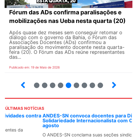
Fórum das ADs confirma paralisações e
mobilizações nas Ueba nesta quarta (20)
Após quase dez meses sem conseguir retomar o
diálogo com o governo da Bahia, o Fórum das
Associações Docentes (ADs) confirmou a
paralisação do movimento docente nesta quarta-
feira (20). O Fórum das ADs reúne representantes
das...
Publicado em: 19 de Maio de 2026
5
6
7
8
9
10
12
13
ÚLTIMAS NOTÍCIAS
ANDES-SN convoca docentes para Dia de
Solidariedade Internacionalista com Cuba em 13 de
agosto
O ANDES-SN conclama suas seções sindicais e o conjunto