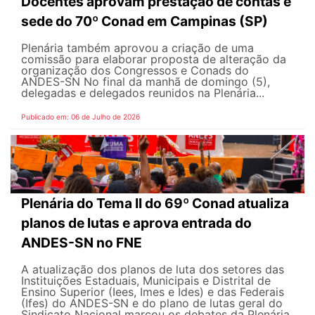
Docentes aprovam prestação de contas e
sede do 70º Conad em Campinas (SP)
Plenária também aprovou a criação de uma
comissão para elaborar proposta de alteração da
organização dos Congressos e Conads do
ANDES-SN No final da manhã de domingo (5),
delegadas e delegados reunidos na Plenária...
Publicado em: 06 de Julho de 2026
Plenária do Tema II do 69º Conad atualiza
planos de lutas e aprova entrada do
ANDES-SN no FNE
A atualização dos planos de luta dos setores das
Instituições Estaduais, Municipais e Distrital de
Ensino Superior (Iees, Imes e Ides) e das Federais
(Ifes) do ANDES-SN e do plano de lutas geral do
Sindicato Nacional marcou os debates da Plenária