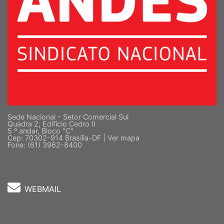
Sede Nacional - Setor Comercial Sul
Quadra 2, Edifício Cedro II
5 º andar, Bloco "C"
Cep: 70302-914 Brasília-DF |
Ver mapa
Fone: (61) 3962-8400
WEBMAIL