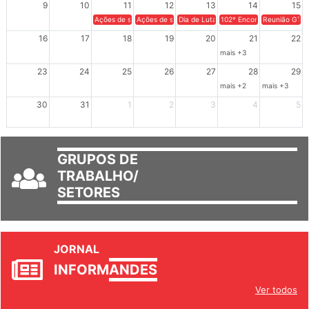
9
10
11
12
13
14
15
Ações de solidariedade a Cuba no Rio Grande do Sul - 100 anos 
Ações de solidariedade a Cuba no Rio Grande do Su
Dia de Luta em Defesa de Cuba e da S
102º Encontro da Regional
Reunião GTPE
16
17
18
19
20
21
22
mais +3
23
24
25
26
27
28
29
mais +2
mais +3
30
31
1
2
3
4
5
GRUPOS DE
TRABALHO/
SETORES
JORNAL
INFORM
ANDES
Ver todos