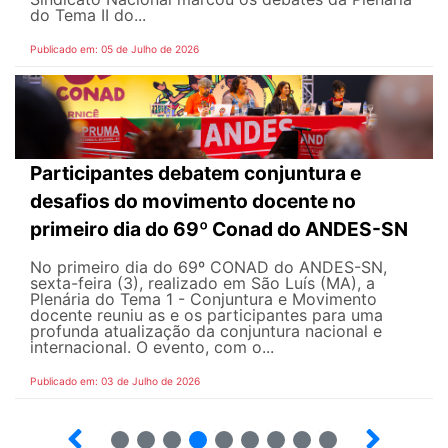
do Tema II do...
Publicado em: 05 de Julho de 2026
Participantes debatem conjuntura e
desafios do movimento docente no
primeiro dia do 69º Conad do ANDES-SN
No primeiro dia do 69º CONAD do ANDES-SN,
sexta-feira (3), realizado em São Luís (MA), a
Plenária do Tema 1 - Conjuntura e Movimento
docente reuniu as e os participantes para uma
profunda atualização da conjuntura nacional e
internacional. O evento, com o...
Publicado em: 03 de Julho de 2026
2
3
4
5
6
7
8
9