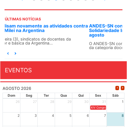
ÚLTIMAS NOTÍCIAS
ANDES-SN convoca docentes para Dia de
Solidariedade Internacionalista com Cuba em 13 de
agosto
O ANDES-SN conclama suas seções sindicais e o conjunto
da categoria docente a construírem, no dia...
EVENTOS
AGOSTO 2026
Dom
Seg
Ter
Qua
Qui
Sex
Sáb
26
27
28
29
30
31
1
XIV Congresso Brasileiro 
2
3
4
5
6
7
8