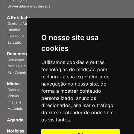
Universidade e Sociedade
A Entidade
Diretoria Atual
História
O nosso site usa
Escritórios
Estatuto
cookies
Documentos
Circulares
Utilizamos cookies e outras
Notas Políticas
tecnologias de medição para
Rel. Conad/Congresso
melhorar a sua experiência de
navegação no nosso site, de
Mídias
Galerias
forma a mostrar conteúdo
Vídeos
personalizado, anúncios
Imagens
direcionados, analisar o tráfego
Materiais
do site e entender de onde vêm
os visitantes.
Agenda
Notícias