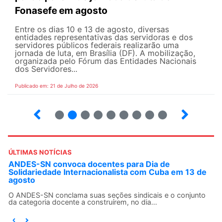
Fonasefe em agosto
Entre os dias 10 e 13 de agosto, diversas
entidades representativas das servidoras e dos
servidores públicos federais realizarão uma
jornada de luta, em Brasília (DF). A mobilização,
organizada pelo Fórum das Entidades Nacionais
dos Servidores...
Publicado em: 21 de Julho de 2026
2
3
4
5
6
7
8
9
ÚLTIMAS NOTÍCIAS
ANDES-SN convoca docentes para Dia de
Solidariedade Internacionalista com Cuba em 13 de
agosto
O ANDES-SN conclama suas seções sindicais e o conjunto
da categoria docente a construírem, no dia...