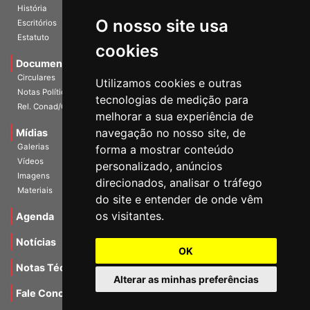
História
O nosso site usa
Escritórios
Estatuto
cookies
Documentos
Circulares
Utilizamos cookies e outras
Notas Políticas
tecnologias de medição para
Rel. Conad/Congresso
melhorar a sua experiência de
navegação no nosso site, de
Mídias
Galerias
forma a mostrar conteúdo
Vídeos
personalizado, anúncios
Imagens
direcionados, analisar o tráfego
Materiais
do site e entender de onde vêm
os visitantes.
Agenda
Notícias
OK
Notas Técnicas
Alterar as minhas preferências
Fale Conocsco