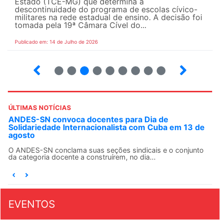
Estado (TCE-MG) que determina a
descontinuidade do programa de escolas cívico-
militares na rede estadual de ensino. A decisão foi
tomada pela 19ª Câmara Cível do...
Publicado em: 14 de Julho de 2026
2
3
4
5
6
7
8
9
ÚLTIMAS NOTÍCIAS
ANDES-SN convoca docentes para Dia de
Solidariedade Internacionalista com Cuba em 13 de
agosto
O ANDES-SN conclama suas seções sindicais e o conjunto
da categoria docente a construírem, no dia...
EVENTOS