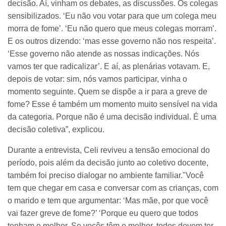
decisão. Aí, vinham os debates, as discussões. Os colegas
sensibilizados. ‘Eu não vou votar para que um colega meu
morra de fome’. ‘Eu não quero que meus colegas morram’.
E os outros dizendo: ‘mas esse governo não nos respeita’.
‘Esse governo não atende as nossas indicações. Nós
vamos ter que radicalizar’. E aí, as plenárias votavam. E,
depois de votar: sim, nós vamos participar, vinha o
momento seguinte. Quem se dispõe a ir para a greve de
fome? Esse é também um momento muito sensível na vida
da categoria. Porque não é uma decisão individual. É uma
decisão coletiva”, explicou.
Durante a entrevista, Celi reviveu a tensão emocional do
período, pois além da decisão junto ao coletivo docente,
também foi preciso dialogar no ambiente familiar."Você
tem que chegar em casa e conversar com as crianças, com
o marido e tem que argumentar: ‘Mas mãe, por que você
vai fazer greve de fome?’ ‘Porque eu quero que todos
tenham o melhor. Se vocês têm o melhor, todos devem ter