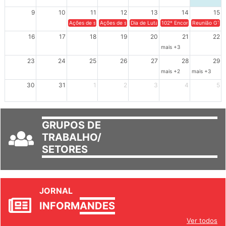
9
10
11
12
13
14
15
Ações de solidariedade a Cuba no Rio Grande do Sul - 100 anos 
Ações de solidariedade a Cuba no Rio Grande do Su
Dia de Luta em Defesa de Cuba e da S
102º Encontro da Regional
Reunião GTPE
16
17
18
19
20
21
22
mais +3
23
24
25
26
27
28
29
mais +2
mais +3
30
31
1
2
3
4
5
GRUPOS DE
TRABALHO/
SETORES
JORNAL
INFORM
ANDES
Ver todos