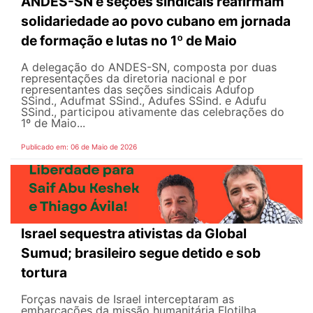
ANDES-SN e seções sindicais reafirmam
solidariedade ao povo cubano em jornada
de formação e lutas no 1º de Maio
A delegação do ANDES-SN, composta por duas
representações da diretoria nacional e por
representantes das seções sindicais Adufop
SSind., Adufmat SSind., Adufes SSind. e Adufu
SSind., participou ativamente das celebrações do
1º de Maio...
Publicado em: 06 de Maio de 2026
Israel sequestra ativistas da Global
Sumud; brasileiro segue detido e sob
tortura
Forças navais de Israel interceptaram as
embarcações da missão humanitária Flotilha