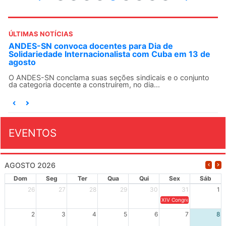
ÚLTIMAS NOTÍCIAS
ANDES-SN convoca docentes para Dia de
Solidariedade Internacionalista com Cuba em 13 de
agosto
O ANDES-SN conclama suas seções sindicais e o conjunto
da categoria docente a construírem, no dia...
EVENTOS
AGOSTO 2026
Dom
Seg
Ter
Qua
Qui
Sex
Sáb
26
27
28
29
30
31
1
XIV Congresso Brasileiro 
2
3
4
5
6
7
8