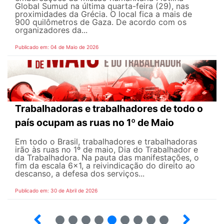
Global Sumud na última quarta-feira (29), nas
proximidades da Grécia. O local fica a mais de
900 quilômetros de Gaza. De acordo com os
organizadores da...
Publicado em: 04 de Maio de 2026
Trabalhadoras e trabalhadores de todo o
país ocupam as ruas no 1º de Maio
Em todo o Brasil, trabalhadores e trabalhadoras
irão às ruas no 1º de maio, Dia do Trabalhador e
da Trabalhadora. Na pauta das manifestações, o
fim da escala 6×1, a reivindicação do direito ao
descanso, a defesa dos serviços...
Publicado em: 30 de Abril de 2026
7
8
9
10
12
13
14
15