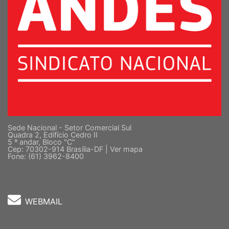
Sede Nacional - Setor Comercial Sul
Quadra 2, Edifício Cedro II
5 º andar, Bloco "C"
Cep: 70302-914 Brasília-DF |
Ver mapa
Fone: (61) 3962-8400
WEBMAIL