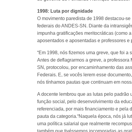
1998: Luta por dignidade
O movimento paredista de 1998 destacou-se 
federais do ANDES-SN. Diante da intransigê
impunha gratificações meritocráticas (como a
aposentados e aposentadas e professores e pr
“Em 1998, nós fizemos uma greve, que foi a s
Antes de deflagrarmos a greve, a professora
SN, protocolou, por encaminhamento das asse
Federais. E, se vocês lerem esse documento,
nós tínhamos pautas que continuam em nossa l
A docente lembrou que as lutas pelo padrão u
função social, pelo desenvolvimento da educa
referenciada, por mais financiamento e pela 
pauta da categoria.“Naquela época, nós já lu
uma política salarial que realmente recompu
também que tivéssemos incorporadas as grat