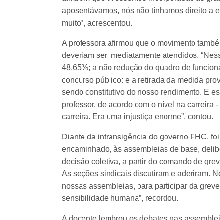
aposentávamos, nós não tínhamos direito a es
muito”, acrescentou.
A professora afirmou que o movimento també
deveriam ser imediatamente atendidos. “Nessa
48,65%; a não redução do quadro de funcionár
concurso público; e a retirada da medida pro
sendo constitutivo do nosso rendimento. E e
professor, de acordo com o nível na carreira - 
carreira. Era uma injustiça enorme”, contou.
Diante da intransigência do governo FHC, foi
encaminhado, às assembleias de base, delibe
decisão coletiva, a partir do comando de grev
As seções sindicais discutiram e aderiram. 
nossas assembleias, para participar da grev
sensibilidade humana”, recordou.
A docente lembrou os debates nas assemblei