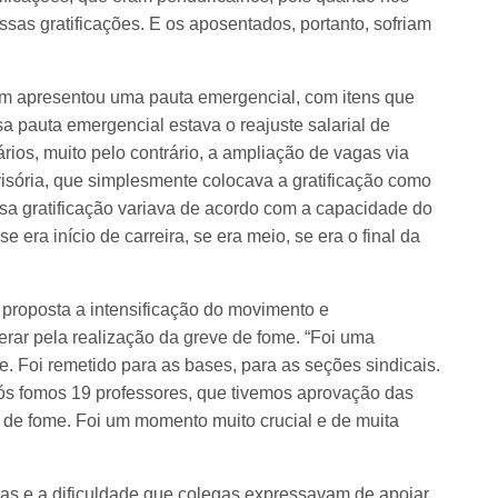
sas gratificações. E os aposentados, portanto, sofriam
m apresentou uma pauta emergencial, com itens que
 pauta emergencial estava o reajuste salarial de
ios, muito pelo contrário, a ampliação de vagas via
visória, que simplesmente colocava a gratificação como
ssa gratificação variava de acordo com a capacidade do
se era início de carreira, se era meio, se era o final da
 proposta a intensificação do movimento e
rar pela realização da greve de fome. “Foi uma
e. Foi remetido para as bases, para as seções sindicais.
Nós fomos 19 professores, que tivemos aprovação das
e de fome. Foi um momento muito crucial e de muita
as e a dificuldade que colegas expressavam de apoiar