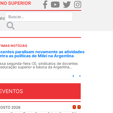
INO SUPERIOR
ato
TIMAS NOTÍCIAS
DES-SN convoca docentes para Dia de
lidariedade Internacionalista com Cuba em
 de agosto
ANDES-SN conclama suas seções sindicais e o
njunto da categoria docente a construírem, no
...
EVENTOS