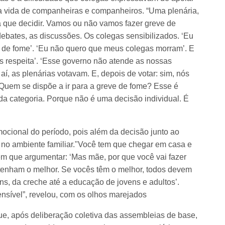
a vida de companheiras e companheiros. “Uma plenária,
 que decidir. Vamos ou não vamos fazer greve de
debates, as discussões. Os colegas sensibilizados. ‘Eu
 de fome’. ‘Eu não quero que meus colegas morram’. E
s respeita’. ‘Esse governo não atende as nossas
aí, as plenárias votavam. E, depois de votar: sim, nós
 Quem se dispõe a ir para a greve de fome? Esse é
a categoria. Porque não é uma decisão individual. É
mocional do período, pois além da decisão junto ao
r no ambiente familiar."Você tem que chegar em casa e
em que argumentar: ‘Mas mãe, por que você vai fazer
 tenham o melhor. Se vocês têm o melhor, todos devem
ens, da creche até a educação de jovens e adultos’.
ensível”, revelou, com os olhos marejados
que, após deliberação coletiva das assembleias de base,