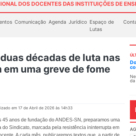
IONAL DOS DOCENTES DAS INSTITUIÇÕES DE ENS
entos
Comunicação
Agenda
Jurídico
Espaço de
Cont
Lutas
duas décadas de luta nas
ÚL
AN
m em uma greve de fome
So
13
O 
co
dia
lizado em 17 de Abril de 2026 às 14h33
os 45 anos de fundação do ANDES-SN, preparamos uma
a do Sindicato, marcada pela resistência ininterrupta em
cente. A cada mês, publicaremos textos que, a partir de