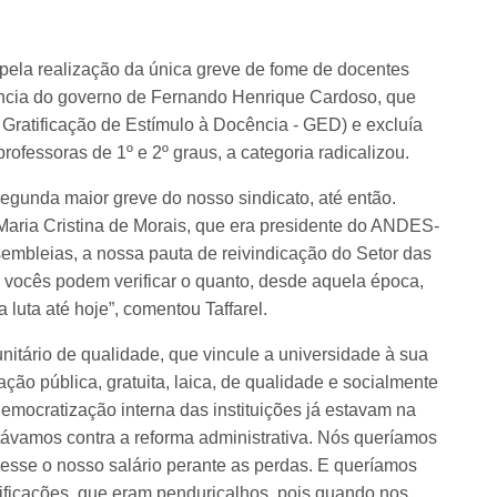
pela realização da única greve de fome de docentes
ncia do governo de Fernando Henrique Cardoso, que
 Gratificação de Estímulo à Docência - GED) e excluía
ofessoras de 1º e 2º graus, a categoria radicalizou.
egunda maior greve do nosso sindicato, até então.
 Maria Cristina de Morais, que era presidente do ANDES-
mbleias, a nossa pauta de reivindicação do Setor das
 vocês podem verificar o quanto, desde aquela época,
uta até hoje”, comentou Taffarel.
nitário de qualidade, que vincule a universidade à sua
ção pública, gratuita, laica, de qualidade e socialmente
democratização interna das instituições já estavam na
távamos contra a reforma administrativa. Nós queríamos
sesse o nosso salário perante as perdas. E queríamos
ificações, que eram penduricalhos, pois quando nos