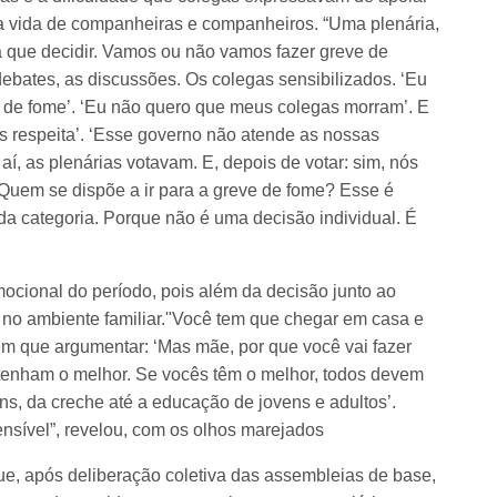
a vida de companheiras e companheiros. “Uma plenária,
 que decidir. Vamos ou não vamos fazer greve de
debates, as discussões. Os colegas sensibilizados. ‘Eu
 de fome’. ‘Eu não quero que meus colegas morram’. E
s respeita’. ‘Esse governo não atende as nossas
aí, as plenárias votavam. E, depois de votar: sim, nós
 Quem se dispõe a ir para a greve de fome? Esse é
a categoria. Porque não é uma decisão individual. É
mocional do período, pois além da decisão junto ao
r no ambiente familiar."Você tem que chegar em casa e
em que argumentar: ‘Mas mãe, por que você vai fazer
 tenham o melhor. Se vocês têm o melhor, todos devem
ens, da creche até a educação de jovens e adultos’.
ensível”, revelou, com os olhos marejados
que, após deliberação coletiva das assembleias de base,