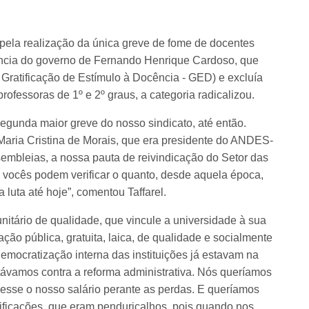
pela realização da única greve de fome de docentes
ncia do governo de Fernando Henrique Cardoso, que
 Gratificação de Estímulo à Docência - GED) e excluía
ofessoras de 1º e 2º graus, a categoria radicalizou.
egunda maior greve do nosso sindicato, até então.
 Maria Cristina de Morais, que era presidente do ANDES-
mbleias, a nossa pauta de reivindicação do Setor das
 vocês podem verificar o quanto, desde aquela época,
uta até hoje”, comentou Taffarel.
nitário de qualidade, que vincule a universidade à sua
ção pública, gratuita, laica, de qualidade e socialmente
democratização interna das instituições já estavam na
távamos contra a reforma administrativa. Nós queríamos
sesse o nosso salário perante as perdas. E queríamos
ificações, que eram penduricalhos, pois quando nos