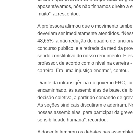
aposentávamos, nós não tínhamos direito a es
muito”, acrescentou.
A professora afirmou que o movimento també
deveriam ser imediatamente atendidos. “Nessa
48,65%; a não redução do quadro de funcionár
concurso público; e a retirada da medida pro
sendo constitutivo do nosso rendimento. E e
professor, de acordo com o nível na carreira - 
carreira. Era uma injustiça enorme”, contou.
Diante da intransigência do governo FHC, foi
encaminhado, às assembleias de base, delibe
decisão coletiva, a partir do comando de grev
As seções sindicais discutiram e aderiram. 
nossas assembleias, para participar da grev
sensibilidade humana”, recordou.
A docente lembrou os debates nas assemblei