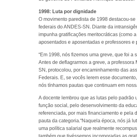
1998: Luta por dignidade
O movimento paredista de 1998 destacou-se 
federais do ANDES-SN. Diante da intransigê
impunha gratificações meritocráticas (como a
aposentados e aposentadas e professores e pr
“Em 1998, nós fizemos uma greve, que foi a s
Antes de deflagrarmos a greve, a professora
SN, protocolou, por encaminhamento das asse
Federais. E, se vocês lerem esse documento,
nós tínhamos pautas que continuam em nossa l
A docente lembrou que as lutas pelo padrão u
função social, pelo desenvolvimento da educa
referenciada, por mais financiamento e pela 
pauta da categoria.“Naquela época, nós já lu
uma política salarial que realmente recompu
também que tivéssemos incorporadas as grat