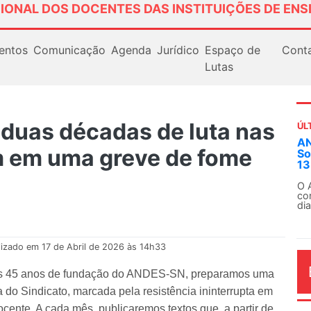
IONAL DOS DOCENTES DAS INSTITUIÇÕES DE ENS
entos
Comunicação
Agenda
Jurídico
Espaço de
Cont
Lutas
duas décadas de luta nas
ÚL
AN
m em uma greve de fome
So
13
O 
co
dia
lizado em 17 de Abril de 2026 às 14h33
os 45 anos de fundação do ANDES-SN, preparamos uma
a do Sindicato, marcada pela resistência ininterrupta em
cente. A cada mês, publicaremos textos que, a partir de