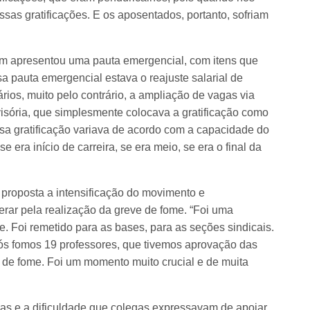
sas gratificações. E os aposentados, portanto, sofriam
m apresentou uma pauta emergencial, com itens que
 pauta emergencial estava o reajuste salarial de
ios, muito pelo contrário, a ampliação de vagas via
visória, que simplesmente colocava a gratificação como
ssa gratificação variava de acordo com a capacidade do
se era início de carreira, se era meio, se era o final da
 proposta a intensificação do movimento e
rar pela realização da greve de fome. “Foi uma
e. Foi remetido para as bases, para as seções sindicais.
Nós fomos 19 professores, que tivemos aprovação das
e de fome. Foi um momento muito crucial e de muita
as e a dificuldade que colegas expressavam de apoiar