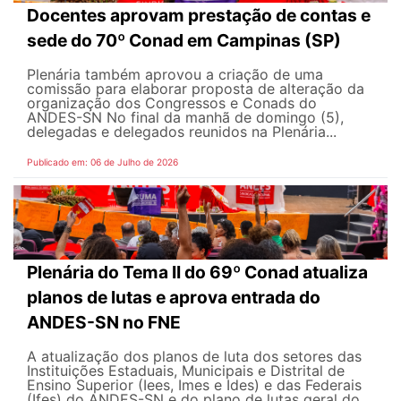
Docentes aprovam prestação de contas e
sede do 70º Conad em Campinas (SP)
Plenária também aprovou a criação de uma
comissão para elaborar proposta de alteração da
organização dos Congressos e Conads do
ANDES-SN No final da manhã de domingo (5),
delegadas e delegados reunidos na Plenária...
Publicado em: 06 de Julho de 2026
Plenária do Tema II do 69º Conad atualiza
planos de lutas e aprova entrada do
ANDES-SN no FNE
A atualização dos planos de luta dos setores das
Instituições Estaduais, Municipais e Distrital de
Ensino Superior (Iees, Imes e Ides) e das Federais
(Ifes) do ANDES-SN e do plano de lutas geral do