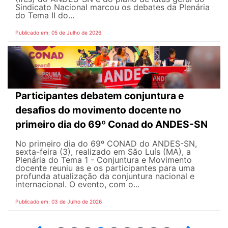
Sindicato Nacional marcou os debates da Plenária
do Tema II do...
Publicado em: 05 de Julho de 2026
Participantes debatem conjuntura e
desafios do movimento docente no
primeiro dia do 69º Conad do ANDES-SN
No primeiro dia do 69º CONAD do ANDES-SN,
sexta-feira (3), realizado em São Luís (MA), a
Plenária do Tema 1 - Conjuntura e Movimento
docente reuniu as e os participantes para uma
profunda atualização da conjuntura nacional e
internacional. O evento, com o...
Publicado em: 03 de Julho de 2026
2
3
4
5
6
7
8
9