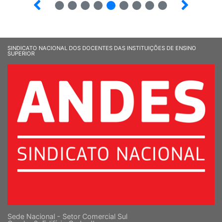
4
5
6
7
8
9
10
12
SINDICATO NACIONAL DOS DOCENTES DAS INSTITUIÇÕES DE ENSINO
SUPERIOR
Sede Nacional - Setor Comercial Sul