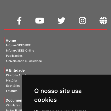
Home
InformANDES PDF
InformANDES Online
Publicações
Universidade e Sociedade
A Entidade
Diretoria Atual
História
Escritórios
O nosso site usa
Estatuto
cookies
Documentos
Circulares
Notas Políticas