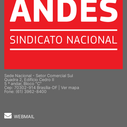
Sede Nacional - Setor Comercial Sul
Quadra 2, Edifício Cedro II
5 º andar, Bloco "C"
Cep: 70302-914 Brasília-DF |
Ver mapa
Fone: (61) 3962-8400
WEBMAIL