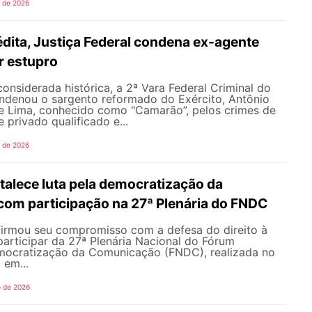
o de 2026
dita, Justiça Federal condena ex-agente
or estupro
nsiderada histórica, a 2ª Vara Federal Criminal do
ondenou o sargento reformado do Exército, Antônio
de Lima, conhecido como "Camarão”, pelos crimes de
 privado qualificado e...
o de 2026
alece luta pela democratização da
om participação na 27ª Plenária do FNDC
rmou seu compromisso com a defesa do direito à
articipar da 27ª Plenária Nacional do Fórum
mocratização da Comunicação (FNDC), realizada no
 em...
o de 2026