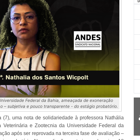
 Universidade Federal da Bahia, ameaçada de exoneração
o – subjetiva e pouco transparente - do estágio probatório.
(7), uma nota de solidariedade à professora Nathália
 Veterinária e Zootecnia da Universidade Federal da
o após ser reprovada na terceira fase de avaliação –