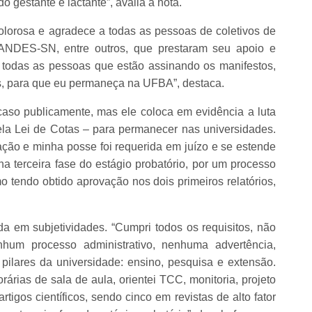
o gestante e lactante”, avalia a nota.
olorosa e agradece a todas as pessoas de coletivos de
ANDES-SN, entre outros, que prestaram seu apoio e
a todas as pessoas que estão assinando os manifestos,
s, para que eu permaneça na UFBA”, destaca.
 caso publicamente, mas ele coloca em evidência a luta
la Lei de Cotas – para permanecer nas universidades.
ão e minha posse foi requerida em juízo e se estende
na terceira fase do estágio probatório, por um processo
 tendo obtido aprovação nos dois primeiros relatórios,
ada em subjetividades. “Cumpri todos os requisitos, não
nhum processo administrativo, nenhuma advertência,
pilares da universidade: ensino, pesquisa e extensão.
árias de sala de aula, orientei TCC, monitoria, projeto
rtigos científicos, sendo cinco em revistas de alto fator