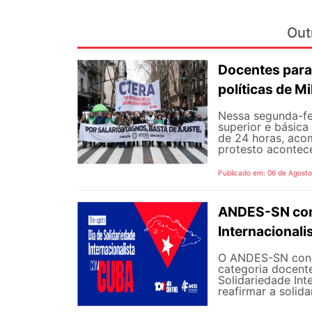
Out
Docentes para
políticas de Mi
Nessa segunda-fe
superior e básica
de 24 horas, aco
protesto aconteceu
Publicado em: 06 de Agost
ANDES-SN conv
Internacional
O ANDES-SN concl
categoria docente
Solidariedade Int
reafirmar a solida