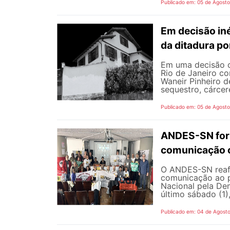
Publicado em: 05 de Agost
Em decisão iné
da ditadura p
Em uma decisão co
Rio de Janeiro c
Waneir Pinheiro 
sequestro, cárcere
Publicado em: 05 de Agost
ANDES-SN fort
comunicação c
O ANDES-SN reafi
comunicação ao p
Nacional pela De
último sábado (1),
Publicado em: 04 de Agost