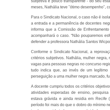
subjetiva e pouco transparente - do seu está
meses, Nathália teve "ótimo desempenho", co
Para o Sindicato Nacional, o caso não é isolad
a entrada e a permanência de docentes neg
informa que a Comissão de Enfrentamento à
acompanhará o caso. “Não pouparemos esforç
defender a professora Nathália Santos Wicpol
Conforme o Sindicato Nacional, a reprovaçã
critérios subjetivos. Nathália, mulher negra
vagas para pessoas negras no concurso regi
tudo indica que, ao invés de um legítim
perseguição a uma mulher negra marcado, fun
A docente cumpriu todos os critérios objetivo
atividades esperadas de ensino, pesquis
estava grávida e ainda residia em Recife (
período foi mais do que o dobro do mínimo n