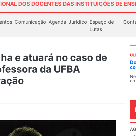
IONAL DOS DOCENTES DAS INSTITUIÇÕES DE ENS
entos
Comunicação
Agenda
Jurídico
Espaço de
Cont
Lutas
 e atuará no caso de
ÚL
Docentes paralisam novamente as atividad
rofessora da UFBA
contra as políticas de Milei na Argentina
Nessa segunda-feira (3), sindicatos de docentes
ração
da educação superior e básica da Argentina...
AG