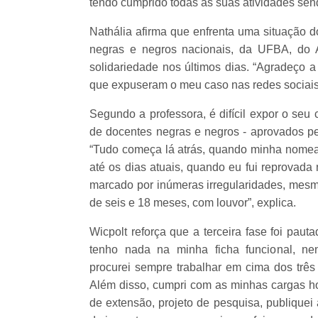
tendo cumprido todas as suas atividades send
Nathália afirma que enfrenta uma situação d
negras e negros nacionais, da UFBA, do 
solidariedade nos últimos dias. “Agradeço 
que expuseram o meu caso nas redes sociai
Segundo a professora, é difícil expor o seu
de docentes negras e negros - aprovados pe
“Tudo começa lá atrás, quando minha nomeaç
até os dias atuais, quando eu fui reprovada 
marcado por inúmeras irregularidades, mesmo
de seis e 18 meses, com louvor”, explica.
Wicpolt reforça que a terceira fase foi paut
tenho nada na minha ficha funcional, ne
procurei sempre trabalhar em cima dos três 
Além disso, cumpri com as minhas cargas hor
de extensão, projeto de pesquisa, publiquei a