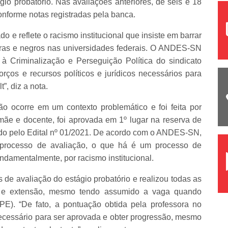
gio probatório. Nas avaliações anteriores, de seis e 18
nforme notas registradas pela banca.
o e reflete o racismo institucional que insiste em barrar
ras e negros nas universidades federais. O ANDES-SN
 Criminalização e Perseguição Política do sindicato
os e recursos políticos e jurídicos necessários para
t”, diz a nota.
o ocorre em um contexto problemático e foi feita por
, mãe e docente, foi aprovada em 1º lugar na reserva de
do pelo Edital nº 01/2021. De acordo com o ANDES-SN,
o processo de avaliação, o que há é um processo de
damentalmente, por racismo institucional.
s de avaliação do estágio probatório e realizou todas as
a e extensão, mesmo tendo assumido a vaga quando
PE). “De fato, a pontuação obtida pela professora no
ecessário para ser aprovada e obter progressão, mesmo