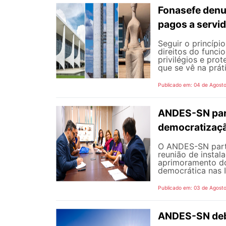
Fonasefe denu
pagos a servi
Seguir o princípi
direitos do funci
privilégios e pro
que se vê na prát
Publicado em: 04 de Agost
ANDES-SN part
democratizaçã
O ANDES-SN partic
reunião de instal
aprimoramento do
democrática nas I
Publicado em: 03 de Agost
ANDES-SN deba