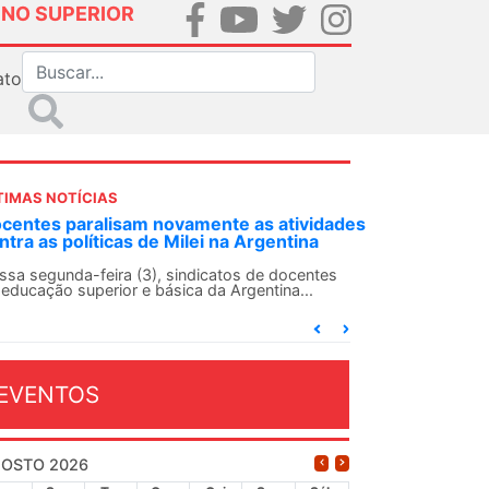
INO SUPERIOR
ato
TIMAS NOTÍCIAS
es
ANDES-SN convoca docentes para Dia de
Solidariedade Internacionalista com Cuba em
13 de agosto
O ANDES-SN conclama suas seções sindicais e o
conjunto da categoria docente a construírem, no
dia...
EVENTOS
OSTO 2026