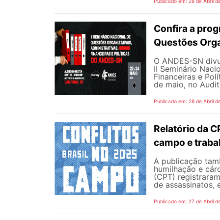
Publicado em: 28 de Abril d
Confira a prog
Questões Org
O ANDES-SN divul
II Seminário Naci
Financeiras e Polí
de maio, no Auditó
Publicado em: 28 de Abril d
Relatório da 
campo e traba
A publicação tam
humilhação e cár
(CPT) registrara
de assassinatos, e
Publicado em: 27 de Abril d