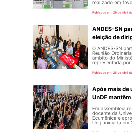
realizado em fever
Publicado em: 29 de Abril d
ANDES-SN part
eleição de diri
O ANDES-SN partic
Reunião Ordinári
âmbito do Minist
representada por 
Publicado em: 28 de Abril d
Após mais de 
UnDF mantêm 
Em assembleia rea
docente da Unive
Ecumênica e apro
Uerj, iniciada em 