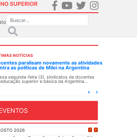
INO SUPERIOR
ato
TIMAS NOTÍCIAS
tes paralisam novamente as atividades
ANDES-SN conv
 as políticas de Milei na Argentina
Solidariedade 
13 de agosto
segunda-feira (3), sindicatos de docentes
cação superior e básica da Argentina...
O ANDES-SN concl
conjunto da categ
dia...
EVENTOS
OSTO 2026