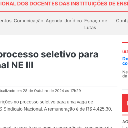
IONAL DOS DOCENTES DAS INSTITUIÇÕES DE ENS
entos
Comunicação
Agenda
Jurídico
Espaço de
Cont
Lutas
rocesso seletivo para
ÚL
Docen
l NE III
contra
Nessa 
da edu
tualizado em 28 de Outubro de 2024 às 17h29
scrições no processo seletivo para uma vaga de
S Sindicato Nacional. A remuneração é de R$ 4.425,30,
AG
ional, a vaga é para ampla concorrência, com primazia