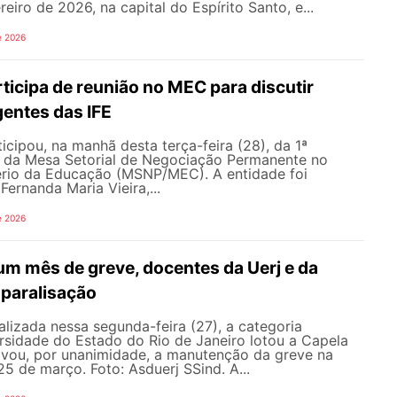
eiro de 2026, na capital do Espírito Santo, e...
e 2026
icipa de reunião no MEC para discutir
gentes das IFE
ipou, na manhã desta terça-feira (28), da 1ª
a da Mesa Setorial de Negociação Permanente no
ério da Educação (MSNP/MEC). A entidade foi
Fernanda Maria Vieira,...
e 2026
um mês de greve, docentes da Uerj e da
paralisação
lizada nessa segunda-feira (27), a categoria
rsidade do Estado do Rio de Janeiro lotou a Capela
vou, por unanimidade, a manutenção da greve na
25 de março. Foto: Asduerj SSind. A...