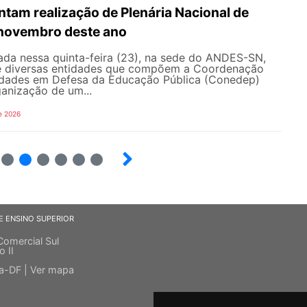
tam realização de Plenária Nacional de
novembro deste ano
ada nessa quinta-feira (23), na sede do ANDES-SN,
e diversas entidades que compõem a Coordenação
idades em Defesa da Educação Pública (Conedep)
anização de um...
e 2026
12
13
14
15
16
E ENSINO SUPERIOR
Comercial Sul
o II
ia-DF |
Ver mapa