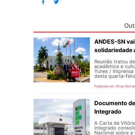
Out
ANDES-SN vai 
solidariedade 
Reunião tratou d
acadêmica e cultu
Yunes / Imprensa
desta quarta-feir
Publicado em: 29 de Abril d
Documento def
Integrado
A Carta de Vitór
Integrado consol
Nacional sobre a