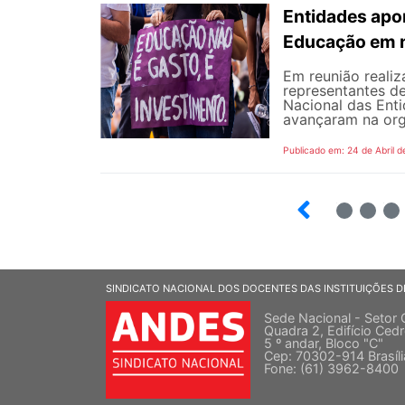
Entidades apon
Educação em 
Em reunião realiz
representantes d
Nacional das Ent
avançaram na org
Publicado em: 24 de Abril d
8
9
10
SINDICATO NACIONAL DOS DOCENTES DAS INSTITUIÇÕES D
Sede Nacional - Setor 
Quadra 2, Edifício Cedr
5 º andar, Bloco "C"
Cep: 70302-914 Brasíl
Fone: (61) 3962-8400