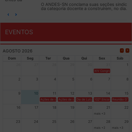
O ANDES-SN conclama suas seções sindicais e o conjunto
da categoria docente a construírem, no dia...
EVENTOS
AGOSTO 2026
Dom
Seg
Ter
Qua
Qui
Sex
Sáb
26
27
28
29
30
31
1
XIV Congresso Brasileiro 
2
3
4
5
6
7
8
9
10
11
12
13
14
15
Ações de solidariedade a Cuba no Rio Grande do Sul - 100 anos 
Ações de solidariedade a Cuba no Rio Grande do Su
Dia de Luta em Defesa de Cuba e da S
102º Encontro da Regional
Reunião GTPE
16
17
18
19
20
21
22
mais +3
23
24
25
26
27
28
29