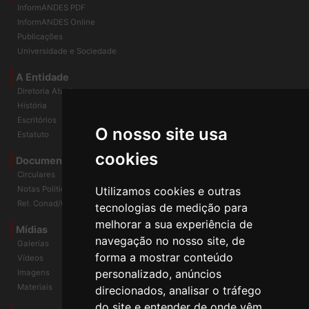
Home
InformANDES PDF
InformANDES Online
Publicações
Universidade e Sociedade
A Entidade
Diretoria Atual
História
O nosso site usa
Escritórios
Estatuto
cookies
Documentos
Circulares
Utilizamos cookies e outras
Notas Políticas
tecnologias de medição para
Rel. Conad/Congresso
melhorar a sua experiência de
navegação no nosso site, de
Mídias
Galerias
forma a mostrar conteúdo
Vídeos
personalizado, anúncios
Imagens
direcionados, analisar o tráfego
Materiais
do site e entender de onde vêm