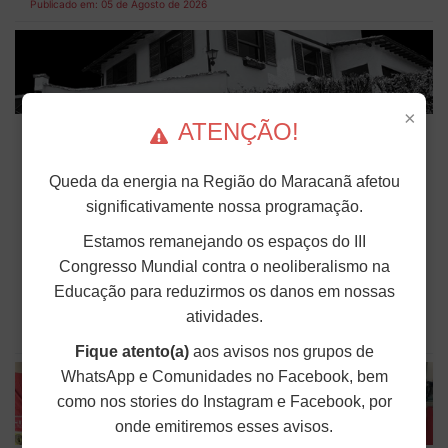
Publicado em: 05 de Agosto de 2026
×
Em decisão inédita, Justiça Federal
ATENÇÃO!
condena ex-agente da ditadura por
estupro
Queda da energia na Região do Maracanã afetou
significativamente nossa programação.
Em uma decisão considerada histórica, a 2ª Vara
Federal Criminal do Rio de Janeiro condenou o
Estamos remanejando os espaços do III
sargento reformado do Exército, Antônio Waneir
Congresso Mundial contra o neoliberalismo na
Pinheiro de Lima, conhecido como "Camarão”,
pelos crimes de sequestro, cárcere privado
Educação para reduzirmos os danos em nossas
qualificado e...
atividades.
Publicado em: 05 de Agosto de 2026
Fique atento(a)
aos avisos nos grupos de
WhatsApp e Comunidades no Facebook, bem
como nos stories do Instagram e Facebook, por
onde emitiremos esses avisos.