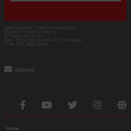
Sede Nacional - Setor Comercial Sul
Quadra 2, Edifício Cedro II
5 º andar, Bloco "C"
Cep: 70302-914 Brasília-DF |
Ver mapa
Fone: (61) 3962-8400
WEBMAIL