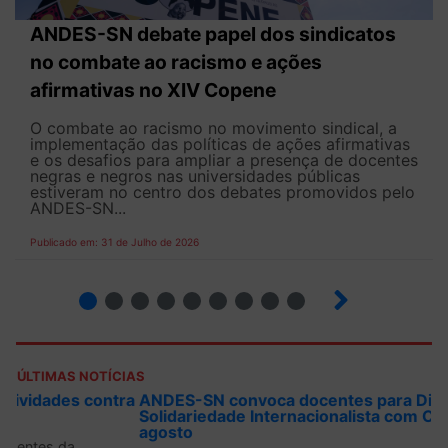
ANDES-SN debate papel dos sindicatos
no combate ao racismo e ações
afirmativas no XIV Copene
O combate ao racismo no movimento sindical, a
implementação das políticas de ações afirmativas
e os desafios para ampliar a presença de docentes
negras e negros nas universidades públicas
estiveram no centro dos debates promovidos pelo
ANDES-SN...
Publicado em: 31 de Julho de 2026
2
3
4
5
6
7
8
9
ÚLTIMAS NOTÍCIAS
ANDES-SN convoca docentes para Dia de
Solidariedade Internacionalista com Cuba em 13 de
agosto