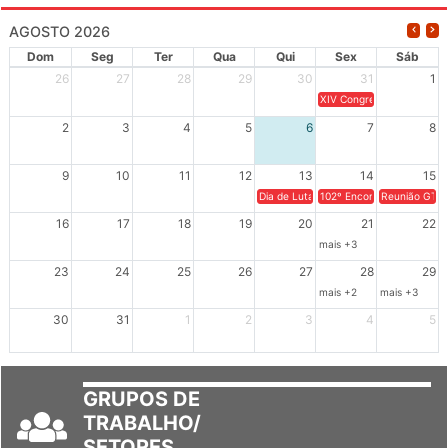
AGOSTO 2026
Dom
Seg
Ter
Qua
Qui
Sex
Sáb
26
27
28
29
30
31
1
XIV Congresso Brasileiro 
2
3
4
5
6
7
8
9
10
11
12
13
14
15
Dia de Luta em Defesa de Cuba e da S
102º Encontro da Regional
Reunião GTPE
16
17
18
19
20
21
22
mais +3
23
24
25
26
27
28
29
mais +2
mais +3
30
31
1
2
3
4
5
GRUPOS DE
TRABALHO/
SETORES