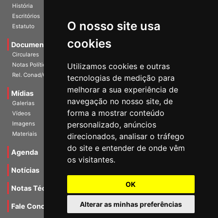
Escritórios
Estatuto
O nosso site usa
Documentos
cookies
Circulares
Notas Políticas
Utilizamos cookies e outras
Rel. Conad/Congresso
tecnologias de medição para
Mídias
melhorar a sua experiência de
Galerias
navegação no nosso site, de
Vídeos
forma a mostrar conteúdo
Imagens
personalizado, anúncios
Materiais
direcionados, analisar o tráfego
Agenda
do site e entender de onde vêm
os visitantes.
Notícias
Notas Técnicas
OK
Fale Conocsco
Alterar as minhas preferências
MANTIDO POR Camaleão Soft