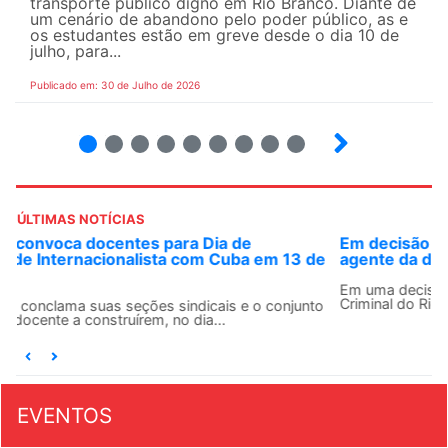
transporte público digno em Rio Branco. Diante de
um cenário de abandono pelo poder público, as e
os estudantes estão em greve desde o dia 10 de
julho, para...
Publicado em: 30 de Julho de 2026
2
3
4
5
6
7
8
9
ÚLTIMAS NOTÍCIAS
Em decisão inédita, Justiça Federal condena ex-
agente da ditadura por estupro
Em uma decisão considerada histórica, a 2ª Vara Federal
Criminal do Rio de Janeiro condenou o...
EVENTOS