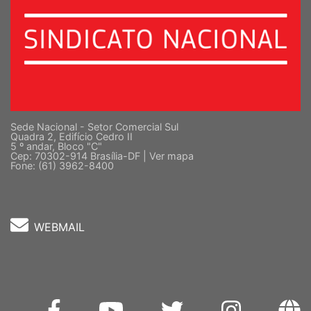
Sede Nacional - Setor Comercial Sul
Quadra 2, Edifício Cedro II
5 º andar, Bloco "C"
Cep: 70302-914 Brasília-DF |
Ver mapa
Fone: (61) 3962-8400
WEBMAIL