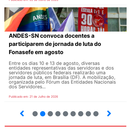
ANDES-SN convoca docentes a
participarem de jornada de luta do
Fonasefe em agosto
Entre os dias 10 e 13 de agosto, diversas
entidades representativas das servidoras e dos
servidores públicos federais realizarão uma
jornada de luta, em Brasília (DF). A mobilização,
organizada pelo Fórum das Entidades Nacionais
dos Servidores...
Publicado em: 21 de Julho de 2026
2
3
4
5
6
7
8
9