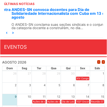
ÚLTIMAS NOTÍCIAS
ANDES-SN convoca docentes para Dia de
Solidariedade Internacionalista com Cuba em 13 de
agosto
O ANDES-SN conclama suas seções sindicais e o conjunto
da categoria docente a construírem, no dia...
EVENTOS
AGOSTO 2026
Dom
Seg
Ter
Qua
Qui
Sex
Sáb
26
27
28
29
30
31
1
XIV Congresso Brasileiro 
2
3
4
5
6
7
8
9
10
11
12
13
14
15
Ações de solidariedade a Cuba no Rio Grande do Sul - 100 anos 
Ações de solidariedade a Cuba no Rio Grande do Su
Dia de Luta em Defesa de Cuba e da S
102º Encontro da Regional
Reunião GTPE