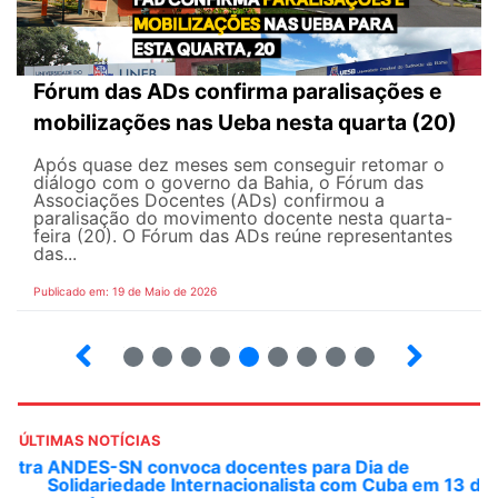
Fórum das ADs confirma paralisações e
mobilizações nas Ueba nesta quarta (20)
Após quase dez meses sem conseguir retomar o
diálogo com o governo da Bahia, o Fórum das
Associações Docentes (ADs) confirmou a
paralisação do movimento docente nesta quarta-
feira (20). O Fórum das ADs reúne representantes
das...
Publicado em: 19 de Maio de 2026
5
6
7
8
9
10
12
13
ÚLTIMAS NOTÍCIAS
ANDES-SN convoca docentes para Dia de
Solidariedade Internacionalista com Cuba em 13 de