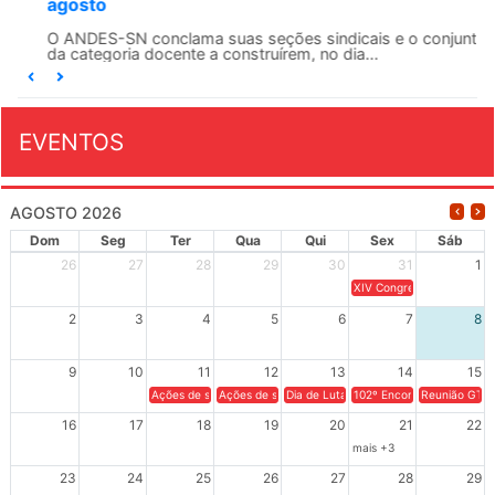
agosto
O ANDES-SN conclama suas seções sindicais e o conjunto
da categoria docente a construírem, no dia...
EVENTOS
AGOSTO 2026
Dom
Seg
Ter
Qua
Qui
Sex
Sáb
26
27
28
29
30
31
1
XIV Congresso Brasileiro 
2
3
4
5
6
7
8
9
10
11
12
13
14
15
Ações de solidariedade a Cuba no Rio Grande do Sul - 100 anos 
Ações de solidariedade a Cuba no Rio Grande do Su
Dia de Luta em Defesa de Cuba e da S
102º Encontro da Regional
Reunião GTPE
16
17
18
19
20
21
22
mais +3