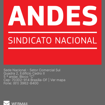
Sede Nacional - Setor Comercial Sul
Quadra 2, Edifício Cedro II
5 º andar, Bloco "C"
Cep: 70302-914 Brasília-DF |
Ver mapa
Fone: (61) 3962-8400
WEBMAIL