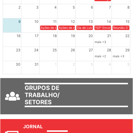
2
3
4
5
6
7
8
9
10
11
12
13
14
15
Ações de solidariedade a Cuba no Rio Grande do Sul - 100 anos 
Ações de solidariedade a Cuba no Rio Grande do Su
Dia de Luta em Defesa de Cuba e da S
102º Encontro da Regional
Reunião GTPE
16
17
18
19
20
21
22
mais +3
23
24
25
26
27
28
29
mais +2
mais +3
30
31
1
2
3
4
5
GRUPOS DE
TRABALHO/
SETORES
JORNAL