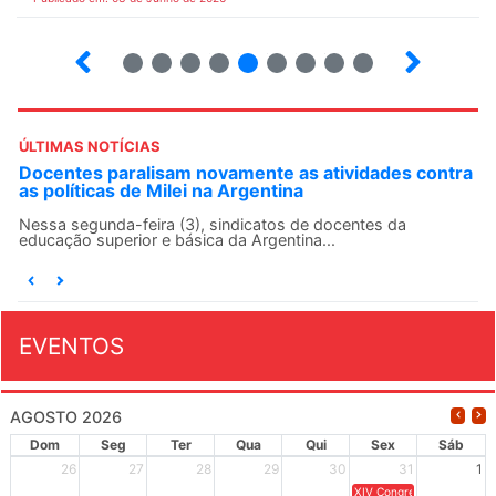
3
4
5
6
7
8
9
10
ÚLTIMAS NOTÍCIAS
contra
ANDES-SN convoca docentes para Dia de
Solidariedade Internacionalista com Cuba em 13 d
agosto
O ANDES-SN conclama suas seções sindicais e o conjunto
da categoria docente a construírem, no dia...
EVENTOS
AGOSTO 2026
Dom
Seg
Ter
Qua
Qui
Sex
Sáb
26
27
28
29
30
31
1
XIV Congresso Brasileiro 