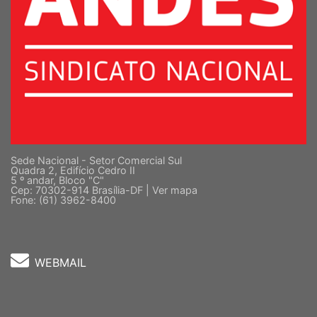
Sede Nacional - Setor Comercial Sul
Quadra 2, Edifício Cedro II
5 º andar, Bloco "C"
Cep: 70302-914 Brasília-DF |
Ver mapa
Fone: (61) 3962-8400
WEBMAIL