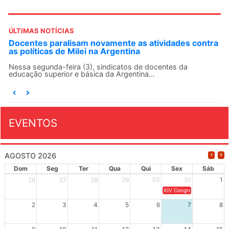
ÚLTIMAS NOTÍCIAS
tra
ANDES-SN convoca docentes para Dia de
Solidariedade Internacionalista com Cuba em 13 de
agosto
O ANDES-SN conclama suas seções sindicais e o conjunto
da categoria docente a construírem, no dia...
EVENTOS
AGOSTO 2026
Dom
Seg
Ter
Qua
Qui
Sex
Sáb
26
27
28
29
30
31
1
XIV Congresso Brasileiro 
2
3
4
5
6
7
8