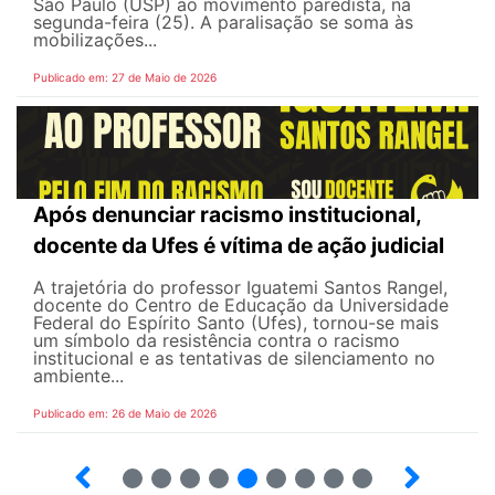
São Paulo (USP) ao movimento paredista, na
segunda-feira (25). A paralisação se soma às
mobilizações...
Publicado em: 27 de Maio de 2026
Após denunciar racismo institucional,
docente da Ufes é vítima de ação judicial
A trajetória do professor Iguatemi Santos Rangel,
docente do Centro de Educação da Universidade
Federal do Espírito Santo (Ufes), tornou-se mais
um símbolo da resistência contra o racismo
institucional e as tentativas de silenciamento no
ambiente...
Publicado em: 26 de Maio de 2026
4
5
6
7
8
9
10
12