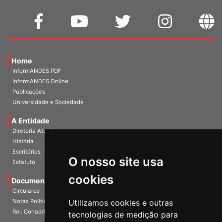
Home
InformANDES PDF
InformANDES Online
Publicações
Universidade e Sociedade
A Entidade
Diretoria Atual
História
Escritórios
O nosso site usa
Estatuto
cookies
Documentos
Circulares
Notas Políticas
Utilizamos cookies e outras
Rel. Conad/Congresso
tecnologias de medição para