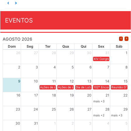
EVENTOS
AGOSTO 2026
Dom
Seg
Ter
Qua
Qui
Sex
Sáb
26
27
28
29
30
31
1
XIV Congresso Brasileiro 
2
3
4
5
6
7
8
9
10
11
12
13
14
15
Ações de solidariedade a Cuba no Rio Grande do Sul - 100 anos 
Ações de solidariedade a Cuba no Rio Grande do Su
Dia de Luta em Defesa de Cuba e da S
102º Encontro da Regional
Reunião GTPE
16
17
18
19
20
21
22
mais +3
23
24
25
26
27
28
29
mais +2
mais +3
30
31
1
2
3
4
5