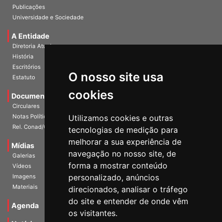
InformANDES Online
Publicações
Universidade e Sociedade
A Entidade
Diretoria Atual
História
O nosso site usa
Escritórios
Estatuto
cookies
Documentos
Circulares
Utilizamos cookies e outras
Notas Políticas
tecnologias de medição para
Rel. Conad/Congresso
melhorar a sua experiência de
navegação no nosso site, de
Mídias
Galerias
forma a mostrar conteúdo
Vídeos
personalizado, anúncios
Imagens
direcionados, analisar o tráfego
Materiais
do site e entender de onde vêm
os visitantes.
Agenda