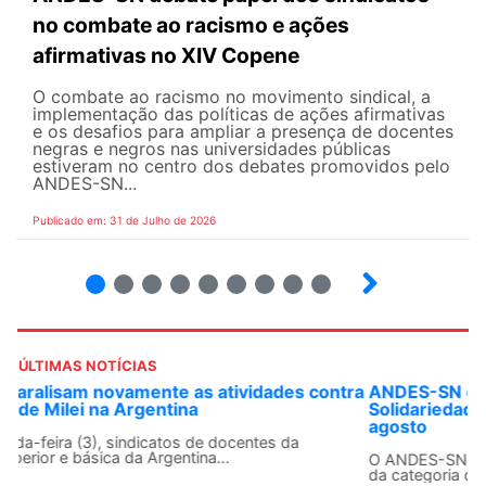
no combate ao racismo e ações
afirmativas no XIV Copene
O combate ao racismo no movimento sindical, a
implementação das políticas de ações afirmativas
e os desafios para ampliar a presença de docentes
negras e negros nas universidades públicas
estiveram no centro dos debates promovidos pelo
ANDES-SN...
Publicado em: 31 de Julho de 2026
2
3
4
5
6
7
8
9
ÚLTIMAS NOTÍCIAS
ANDES-SN convoca docentes para Dia de
Solidariedade Internacionalista com Cuba em 13 de
agosto
O ANDES-SN conclama suas seções sindicais e o conjunto
da categoria docente a construírem, no dia...