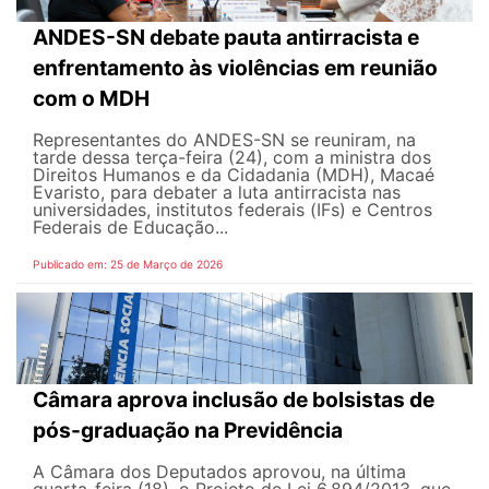
ANDES-SN debate pauta antirracista e
enfrentamento às violências em reunião
com o MDH
Representantes do ANDES-SN se reuniram, na
tarde dessa terça-feira (24), com a ministra dos
Direitos Humanos e da Cidadania (MDH), Macaé
Evaristo, para debater a luta antirracista nas
universidades, institutos federais (IFs) e Centros
Federais de Educação...
Publicado em: 25 de Março de 2026
Câmara aprova inclusão de bolsistas de
pós-graduação na Previdência
A Câmara dos Deputados aprovou, na última
quarta-feira (18), o Projeto de Lei 6.894/2013, que