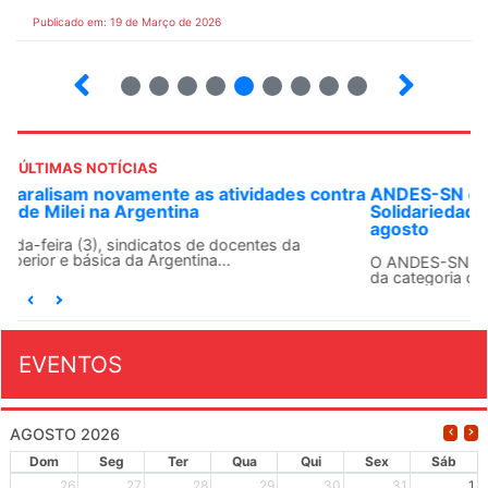
Publicado em: 19 de Março de 2026
12
13
14
15
16
17
18
19
20
ÚLTIMAS NOTÍCIAS
ANDES-SN convoca docentes para Dia de
Solidariedade Internacionalista com Cuba em 13 de
agosto
O ANDES-SN conclama suas seções sindicais e o conjunto
da categoria docente a construírem, no dia...
EVENTOS
AGOSTO 2026
Dom
Seg
Ter
Qua
Qui
Sex
Sáb