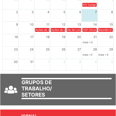
26
27
28
29
30
31
1
XIV Congresso Brasileiro 
2
3
4
5
6
7
8
9
10
11
12
13
14
15
Ações de solidariedade a Cuba no Rio Grande do Sul - 100 anos 
Ações de solidariedade a Cuba no Rio Grande do Su
Dia de Luta em Defesa de Cuba e da S
102º Encontro da Regional
Reunião GTPE
16
17
18
19
20
21
22
mais +3
23
24
25
26
27
28
29
mais +2
mais +3
30
31
1
2
3
4
5
GRUPOS DE
TRABALHO/
SETORES