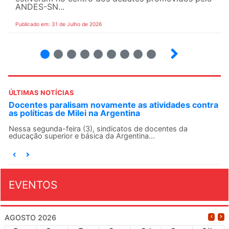
ANDES-SN...
Publicado em: 31 de Julho de 2026
2
3
4
5
6
7
8
9
ÚLTIMAS NOTÍCIAS
Docentes paralisam novamente as atividades contra
as políticas de Milei na Argentina
Nessa segunda-feira (3), sindicatos de docentes da
educação superior e básica da Argentina...
EVENTOS
AGOSTO 2026