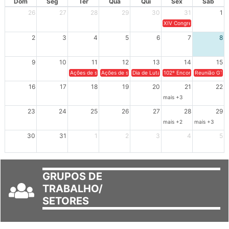
Dom
Seg
Ter
Qua
Qui
Sex
Sáb
26
27
28
29
30
31
1
XIV Congresso Brasileiro 
2
3
4
5
6
7
8
9
10
11
12
13
14
15
Ações de solidariedade a Cuba no Rio Grande do Sul - 100 anos 
Ações de solidariedade a Cuba no Rio Grande do Su
Dia de Luta em Defesa de Cuba e da S
102º Encontro da Regional
Reunião GTPE
16
17
18
19
20
21
22
mais +3
23
24
25
26
27
28
29
mais +2
mais +3
30
31
1
2
3
4
5
GRUPOS DE
TRABALHO/
SETORES