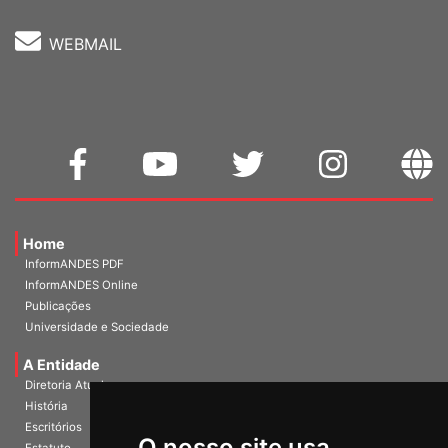
WEBMAIL
Home
InformANDES PDF
InformANDES Online
Publicações
Universidade e Sociedade
A Entidade
Diretoria Atual
História
Escritórios
O nosso site usa
Estatuto