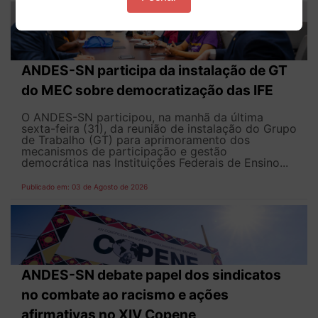
ANDES-SN participa da instalação de GT
do MEC sobre democratização das IFE
O ANDES-SN participou, na manhã da última
sexta-feira (31), da reunião de instalação do Grupo
de Trabalho (GT) para aprimoramento dos
mecanismos de participação e gestão
democrática nas Instituições Federais de Ensino...
Publicado em: 03 de Agosto de 2026
ANDES-SN debate papel dos sindicatos
no combate ao racismo e ações
afirmativas no XIV Copene