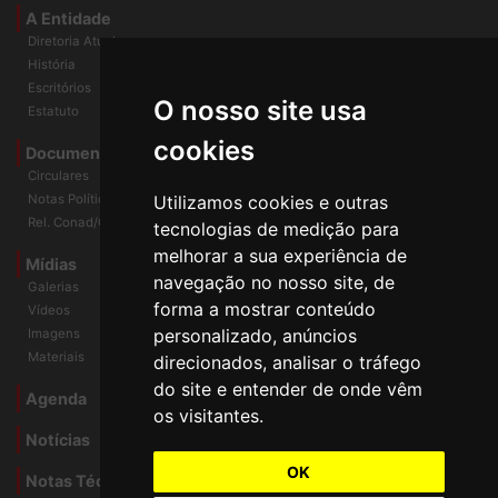
A Entidade
Diretoria Atual
História
O nosso site usa
Escritórios
Estatuto
cookies
Documentos
Circulares
Utilizamos cookies e outras
Notas Políticas
tecnologias de medição para
Rel. Conad/Congresso
melhorar a sua experiência de
navegação no nosso site, de
Mídias
Galerias
forma a mostrar conteúdo
Vídeos
personalizado, anúncios
Imagens
direcionados, analisar o tráfego
Materiais
do site e entender de onde vêm
os visitantes.
Agenda
Notícias
OK