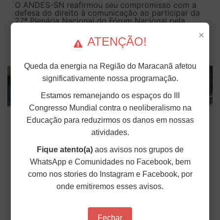
O ANDES-SN reafirmou seu compromisso com a
defesa do direito à comunicação ao participar da
27ª Plenária Nacional do Fórum Nacional pela
Democratização da Comunicação (FNDC),
×
realizada no último sábado (1), em...
ATENÇÃO!
Publicado em: 04 de Agosto de 2026
Queda da energia na Região do Maracanã afetou
significativamente nossa programação.
Estamos remanejando os espaços do III
Congresso Mundial contra o neoliberalismo na
Fonasefe denuncia desigualdade de até
Educação para reduzirmos os danos em nossas
182% em auxílios pagos a servidores do
atividades.
Executivo
Fique atento(a)
aos avisos nos grupos de
Seguir o princípio constitucional da isonomia no
WhatsApp e Comunidades no Facebook, bem
contexto dos direitos do funcionalismo federal é
como nos stories do Instagram e Facebook, por
fundamental para impedir privilégios e proteger os
servidores e as servidoras. No entanto, o que se
onde emitiremos esses avisos.
vê na prática são distorções profundas nos...
Publicado em: 04 de Agosto de 2026
Fechar