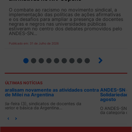
O combate ao racismo no movimento sindical, a
implementação das políticas de ações afirmativas
e os desafios para ampliar a presença de docentes
negras e negros nas universidades públicas
estiveram no centro dos debates promovidos pelo
ANDES-SN...
Publicado em: 31 de Julho de 2026
2
3
4
5
6
7
8
9
ÚLTIMAS NOTÍCIAS
ANDES-SN convoca docentes para Dia de
Solidariedade Internacionalista com Cuba em 13 de
agosto
O ANDES-SN conclama suas seções sindicais e o conjunto
da categoria docente a construírem, no dia...