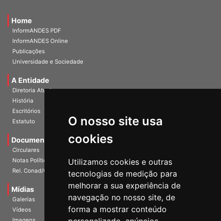
Home
InformANDES PDF
InformANDES Online
Publicações
Universidade e Sociedade
A Entidade
Diretoria Atual
História
O nosso site usa
Escritórios
Estatuto
cookies
Documentos
Circulares
Utilizamos cookies e outras
Notas Políticas
tecnologias de medição para
Rel. Conad/Congresso
melhorar a sua experiência de
navegação no nosso site, de
Mídias
Galerias
forma a mostrar conteúdo
Vídeos