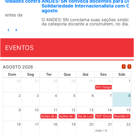
ANDES-SN convoca docentes para Dia de
Solidariedade Internacionalista com Cuba em 13 de
agosto
O ANDES-SN conclama suas seções sindicais e o conjunto
da categoria docente a construírem, no dia...
EVENTOS
AGOSTO 2026
Dom
Seg
Ter
Qua
Qui
Sex
Sáb
26
27
28
29
30
31
1
XIV Congresso Brasileiro 
2
3
4
5
6
7
8
9
10
11
12
13
14
15
Ações de solidariedade a Cuba no Rio Grande do Sul - 100 anos 
Ações de solidariedade a Cuba no Rio Grande do Su
Dia de Luta em Defesa de Cuba e da S
102º Encontro da Regional
Reunião GTPE
16
17
18
19
20
21
22