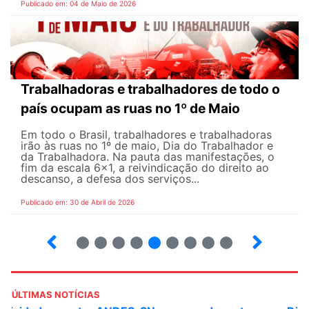
Publicado em: 04 de Maio de 2026
Trabalhadoras e trabalhadores de todo o
país ocupam as ruas no 1º de Maio
Em todo o Brasil, trabalhadores e trabalhadoras
irão às ruas no 1º de maio, Dia do Trabalhador e
da Trabalhadora. Na pauta das manifestações, o
fim da escala 6×1, a reivindicação do direito ao
descanso, a defesa dos serviços...
Publicado em: 30 de Abril de 2026
7
8
9
10
12
13
14
15
ÚLTIMAS NOTÍCIAS