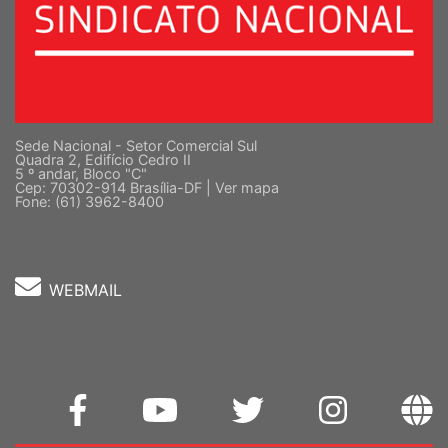
Sede Nacional - Setor Comercial Sul
Quadra 2, Edifício Cedro II
5 º andar, Bloco "C"
Cep: 70302-914 Brasília-DF |
Ver mapa
Fone: (61) 3962-8400
WEBMAIL