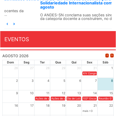
Solidariedade Internacionalista com Cuba em 13 de
agosto
O ANDES-SN conclama suas seções sindicais e o conjunto
da categoria docente a construírem, no dia...
EVENTOS
AGOSTO 2026
Dom
Seg
Ter
Qua
Qui
Sex
Sáb
26
27
28
29
30
31
1
XIV Congresso Brasileiro 
2
3
4
5
6
7
8
9
10
11
12
13
14
15
Ações de solidariedade a Cuba no Rio Grande do Sul - 100 anos 
Ações de solidariedade a Cuba no Rio Grande do Su
Dia de Luta em Defesa de Cuba e da S
102º Encontro da Regional
Reunião GTPE
16
17
18
19
20
21
22
mais +3