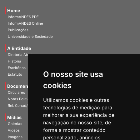
Home
InformANDES PDF
InformANDES Online
Publicações
Universidade e Sociedade
A Entidade
Diretoria Atual
História
O nosso site usa
Escritórios
Estatuto
cookies
Documentos
Circulares
Utilizamos cookies e outras
Notas Políticas
tecnologias de medição para
Rel. Conad/Congresso
melhorar a sua experiência de
navegação no nosso site, de
Mídias
Galerias
forma a mostrar conteúdo
Vídeos
personalizado, anúncios