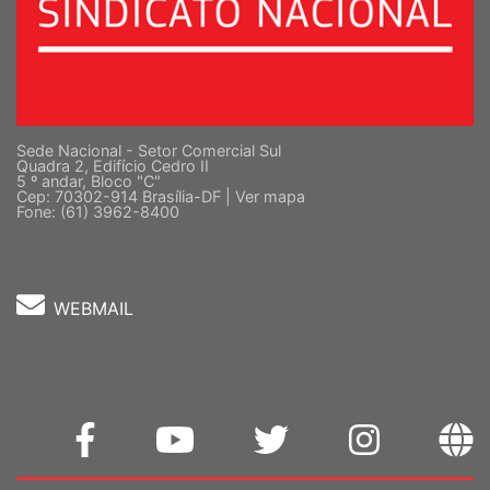
Sede Nacional - Setor Comercial Sul
Quadra 2, Edifício Cedro II
5 º andar, Bloco "C"
Cep: 70302-914 Brasília-DF |
Ver mapa
Fone: (61) 3962-8400
WEBMAIL