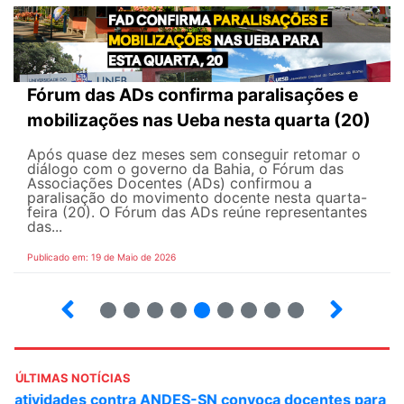
Fórum das ADs confirma paralisações e
mobilizações nas Ueba nesta quarta (20)
Após quase dez meses sem conseguir retomar o
diálogo com o governo da Bahia, o Fórum das
Associações Docentes (ADs) confirmou a
paralisação do movimento docente nesta quarta-
feira (20). O Fórum das ADs reúne representantes
das...
Publicado em: 19 de Maio de 2026
5
6
7
8
9
10
12
13
ÚLTIMAS NOTÍCIAS
ANDES-SN convoca docentes para Dia de