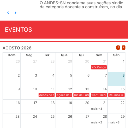
O ANDES-SN conclama suas seções sindicais e o conjunto
da categoria docente a construírem, no dia...
EVENTOS
AGOSTO 2026
Dom
Seg
Ter
Qua
Qui
Sex
Sáb
26
27
28
29
30
31
1
XIV Congresso Brasileiro 
2
3
4
5
6
7
8
9
10
11
12
13
14
15
Ações de solidariedade a Cuba no Rio Grande do Sul - 100 anos 
Ações de solidariedade a Cuba no Rio Grande do Su
Dia de Luta em Defesa de Cuba e da S
102º Encontro da Regional
Reunião GTPE
16
17
18
19
20
21
22
mais +3
23
24
25
26
27
28
29
mais +2
mais +3