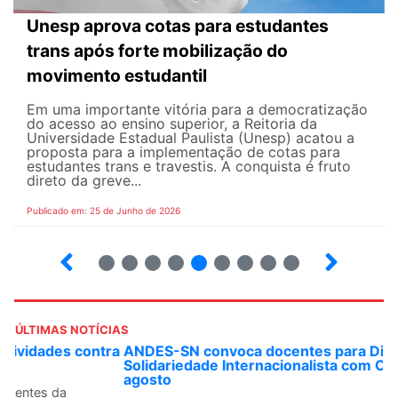
Unesp aprova cotas para estudantes
trans após forte mobilização do
movimento estudantil
Em uma importante vitória para a democratização
do acesso ao ensino superior, a Reitoria da
Universidade Estadual Paulista (Unesp) acatou a
proposta para a implementação de cotas para
estudantes trans e travestis. A conquista é fruto
direto da greve...
Publicado em: 25 de Junho de 2026
2
3
4
5
6
7
8
9
ÚLTIMAS NOTÍCIAS
ANDES-SN convoca docentes para Dia de
Solidariedade Internacionalista com Cuba em 13 de
agosto