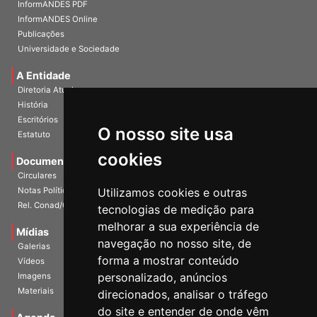
Home
InformANDES PDF
InformANDES Online
Publicações
Universidade e Sociedade
A Entidade
Diretoria Atual
História
O nosso site usa
Escritórios
Estatuto
cookies
Documentos
Circulares
Utilizamos cookies e outras
Notas Políticas
tecnologias de medição para
Rel. Conad/Congresso
melhorar a sua experiência de
navegação no nosso site, de
Mídias
Galerias
forma a mostrar conteúdo
Vídeos
personalizado, anúncios
Imagens
direcionados, analisar o tráfego
Materiais
do site e entender de onde vêm