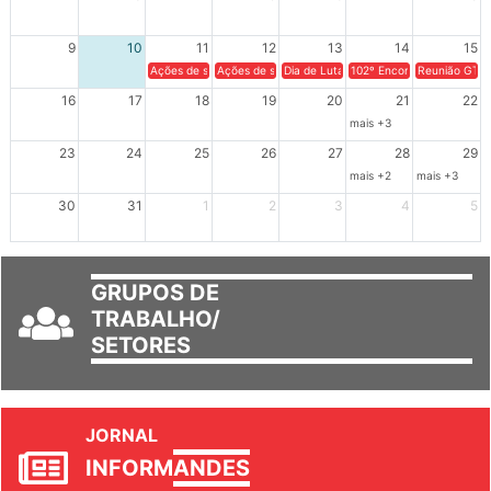
9
10
11
12
13
14
15
Ações de solidariedade a Cuba no Rio Grande do Sul - 100 anos 
Ações de solidariedade a Cuba no Rio Grande do Su
Dia de Luta em Defesa de Cuba e da S
102º Encontro da Regional
Reunião GTPE
16
17
18
19
20
21
22
mais +3
23
24
25
26
27
28
29
mais +2
mais +3
30
31
1
2
3
4
5
GRUPOS DE
TRABALHO/
SETORES
JORNAL
INFORM
ANDES