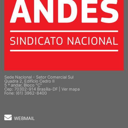
Sede Nacional - Setor Comercial Sul
Quadra 2, Edifício Cedro II
5 º andar, Bloco "C"
Cep: 70302-914 Brasília-DF |
Ver mapa
Fone: (61) 3962-8400
WEBMAIL