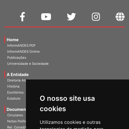
Home
InformANDES PDF
InformANDES Online
Publicações
Universidade e Sociedade
A Entidade
Diretoria Atual
História
Escritórios
O nosso site usa
Estatuto
cookies
Documentos
Circulares
Notas Políticas
Utilizamos cookies e outras
Rel. Conad/Congresso