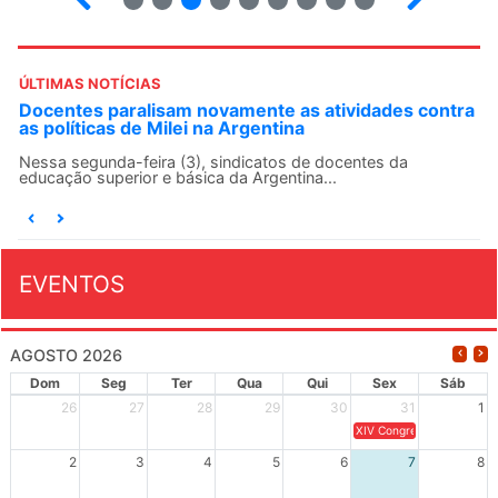
ÚLTIMAS NOTÍCIAS
ontra
ANDES-SN convoca docentes para Dia de
Solidariedade Internacionalista com Cuba em 13 de
agosto
O ANDES-SN conclama suas seções sindicais e o conjunto
da categoria docente a construírem, no dia...
EVENTOS
AGOSTO 2026
Dom
Seg
Ter
Qua
Qui
Sex
Sáb
26
27
28
29
30
31
1
XIV Congresso Brasileiro 
2
3
4
5
6
7
8