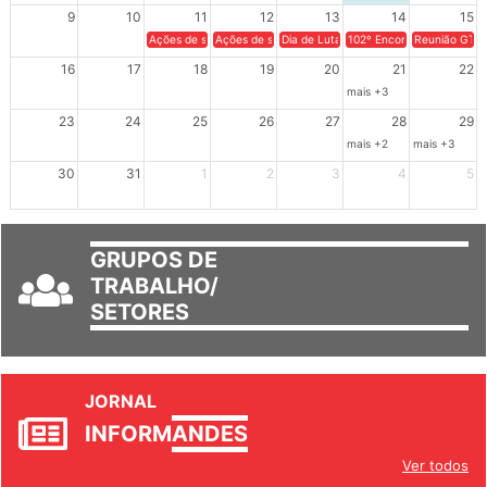
9
10
11
12
13
14
15
Ações de solidariedade a Cuba no Rio Grande do Sul - 100 anos 
Ações de solidariedade a Cuba no Rio Grande do Su
Dia de Luta em Defesa de Cuba e da S
102º Encontro da Regional
Reunião GTPE
16
17
18
19
20
21
22
mais +3
23
24
25
26
27
28
29
mais +2
mais +3
30
31
1
2
3
4
5
GRUPOS DE
TRABALHO/
SETORES
JORNAL
INFORM
ANDES
Ver todos