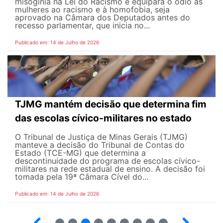
misoginia na Lei do Racismo e equipara o ódio às
mulheres ao racismo e à homofobia, seja
aprovado na Câmara dos Deputados antes do
recesso parlamentar, que inicia no...
Publicado em: 14 de Julho de 2026
TJMG mantém decisão que determina fim
das escolas cívico-militares no estado
O Tribunal de Justiça de Minas Gerais (TJMG)
manteve a decisão do Tribunal de Contas do
Estado (TCE-MG) que determina a
descontinuidade do programa de escolas cívico-
militares na rede estadual de ensino. A decisão foi
tomada pela 19ª Câmara Cível do...
Publicado em: 14 de Julho de 2026
2
3
4
5
6
7
8
9