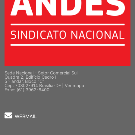
Sede Nacional - Setor Comercial Sul
Quadra 2, Edifício Cedro II
5 º andar, Bloco "C"
Cep: 70302-914 Brasília-DF |
Ver mapa
Fone: (61) 3962-8400
WEBMAIL