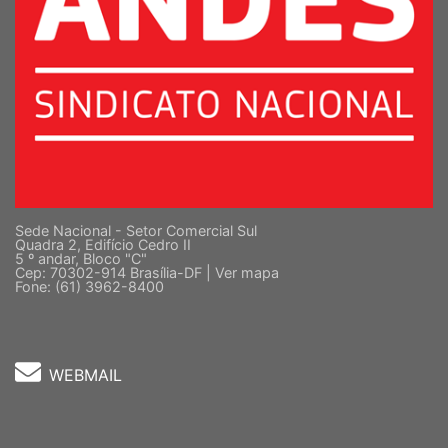
Sede Nacional - Setor Comercial Sul
Quadra 2, Edifício Cedro II
5 º andar, Bloco "C"
Cep: 70302-914 Brasília-DF |
Ver mapa
Fone: (61) 3962-8400
WEBMAIL