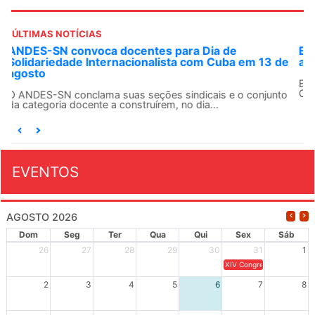
ÚLTIMAS NOTÍCIAS
Em decisão inédita, Justiça Federal condena ex-
e
agente da ditadura por estupro
Em uma decisão considerada histórica, a 2ª Vara Federal
Criminal do Rio de Janeiro condenou o...
o
EVENTOS
AGOSTO 2026
Dom
Seg
Ter
Qua
Qui
Sex
Sáb
26
27
28
29
30
31
1
XIV Congresso Brasileiro 
2
3
4
5
6
7
8