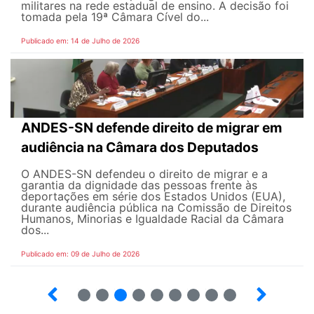
militares na rede estadual de ensino. A decisão foi
tomada pela 19ª Câmara Cível do...
Publicado em: 14 de Julho de 2026
ANDES-SN defende direito de migrar em
audiência na Câmara dos Deputados
O ANDES-SN defendeu o direito de migrar e a
garantia da dignidade das pessoas frente às
deportações em série dos Estados Unidos (EUA),
durante audiência pública na Comissão de Direitos
Humanos, Minorias e Igualdade Racial da Câmara
dos...
Publicado em: 09 de Julho de 2026
2
3
4
5
6
7
8
9