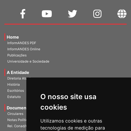
Home
InformANDES PDF
InformANDES Online
Publicações
Universidade e Sociedade
A Entidade
Diretoria Atual
História
Escritórios
O nosso site usa
Estatuto
cookies
Documentos
Circulares
Notas Políticas
Utilizamos cookies e outras
Rel. Conad/Congresso
tecnologias de medição para