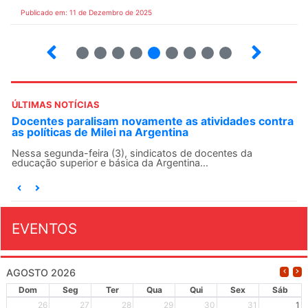
Publicado em: 11 de Dezembro de 2025
24
25
26
27
28
29
30
31
32
ÚLTIMAS NOTÍCIAS
ntra
ANDES-SN convoca docentes para Dia de
Solidariedade Internacionalista com Cuba em 13 de
agosto
O ANDES-SN conclama suas seções sindicais e o conjunto
da categoria docente a construírem, no dia...
EVENTOS
AGOSTO 2026
Dom
Seg
Ter
Qua
Qui
Sex
Sáb
26
27
28
29
30
31
1