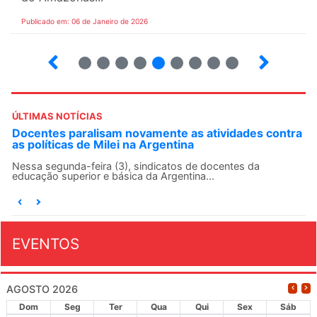
Publicado em: 06 de Janeiro de 2026
22
23
24
25
26
27
28
29
30
ÚLTIMAS NOTÍCIAS
Docentes paralisam novamente as atividades contra
as políticas de Milei na Argentina
Nessa segunda-feira (3), sindicatos de docentes da
educação superior e básica da Argentina...
EVENTOS
AGOSTO 2026
Dom
Seg
Ter
Qua
Qui
Sex
Sáb