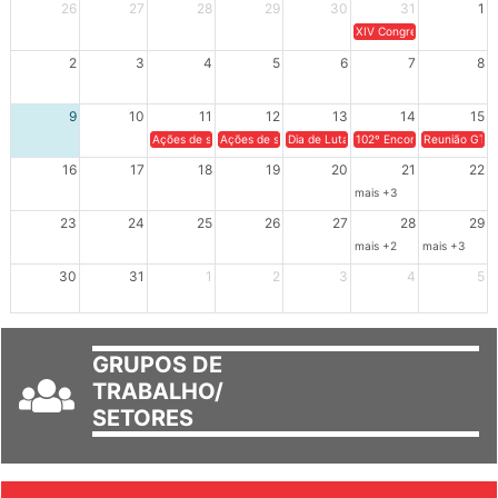
26
27
28
29
30
31
1
XIV Congresso Brasileiro 
2
3
4
5
6
7
8
9
10
11
12
13
14
15
Ações de solidariedade a Cuba no Rio Grande do Sul - 100 anos 
Ações de solidariedade a Cuba no Rio Grande do Su
Dia de Luta em Defesa de Cuba e da S
102º Encontro da Regional
Reunião GTPE
16
17
18
19
20
21
22
mais +3
23
24
25
26
27
28
29
mais +2
mais +3
30
31
1
2
3
4
5
GRUPOS DE
TRABALHO/
SETORES