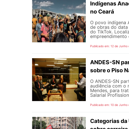
Indígenas Anac
no Ceará
O povo indígena A
de obras do data
do TikTok. Locali
empreendimento é 
Publicado em: 12 de Junho
ANDES-SN part
sobre o Piso N
O ANDES-SN partic
audiência com o m
Mendes, para trat
Salarial Profissio
Publicado em: 10 de Junho
Categorias da
sobre carreira