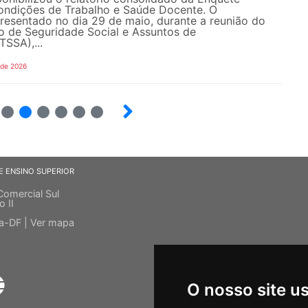
ondições de Trabalho e Saúde Docente. O
resentado no dia 29 de maio, durante a reunião do
o de Seguridade Social e Assuntos de
SSA),...
 de 2026
6
7
8
9
10
E ENSINO SUPERIOR
Comercial Sul
o II
ia-DF |
Ver mapa
O nosso site u