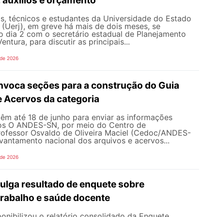
s, técnicos e estudantes da Universidade do Estado
 (Uerj), em greve há mais de dois meses, se
o dia 2 com o secretário estadual de Planejamento
entura, para discutir as principais...
 de 2026
oca seções para a construção do Guia
e Acervos da categoria
têm até 18 de junho para enviar as informações
os O ANDES-SN, por meio do Centro de
fessor Osvaldo de Oliveira Maciel (Cedoc/ANDES-
evantamento nacional dos arquivos e acervos...
 de 2026
lga resultado de enquete sobre
trabalho e saúde docente
nibilizou o relatório consolidado da Enquete