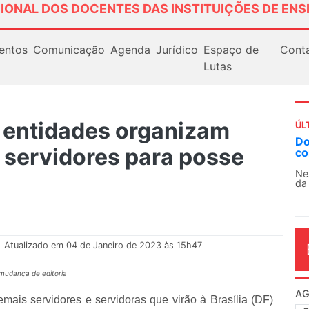
IONAL DOS DOCENTES DAS INSTITUIÇÕES DE ENS
entos
Comunicação
Agenda
Jurídico
Espaço de
Cont
Lutas
entidades organizam
ÚL
Do
 servidores para posse
co
Ne
da
.
Atualizado em 04 de Janeiro de 2023 às 15h47
 mudança de editoria
AG
ais servidores e servidoras que virão à Brasília (DF)