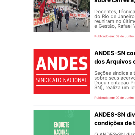
Docentes, técnica
do Rio de Janeiro
reuniram no últim
e Gestão, Rafael V
Publicado em: 09 de Junho
ANDES-SN conv
dos Arquivos 
Seções sindicais 
sobre seus acerv
Documentação Pro
SN), realiza um l
Publicado em: 09 de Junho
ANDES-SN divu
condições de 
O ANDES-SN dispo