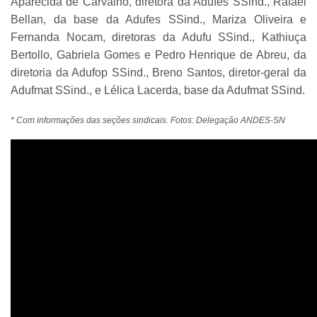
Aparecida de Carvalho, diretora da Adufes SSind., Rafael
Bellan, da base da Adufes SSind., Mariza Oliveira e
Fernanda Nocam, diretoras da Adufu SSind., Kathiuça
Bertollo, Gabriela Gomes e Pedro Henrique de Abreu, da
diretoria da Adufop SSind., Breno Santos, diretor-geral da
Adufmat SSind., e Lélica Lacerda, base da Adufmat SSind.
* Com informações das seções sindicais. Fotos: Delegação ANDES-SN