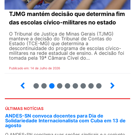
TJMG mantém decisão que determina fim
das escolas cívico-militares no estado
O Tribunal de Justiça de Minas Gerais (TJMG)
manteve a decisão do Tribunal de Contas do
Estado (TCE-MG) que determina a
descontinuidade do programa de escolas cívico-
militares na rede estadual de ensino. A decisão foi
tomada pela 19ª Câmara Cível do...
Publicado em: 14 de Julho de 2026
2
3
4
5
6
7
8
9
ÚLTIMAS NOTÍCIAS
ANDES-SN convoca docentes para Dia de
Solidariedade Internacionalista com Cuba em 13 de
agosto
O ANDES-SN conclama suas seções sindicais e o conjunto