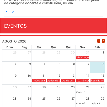
da categoria docente a construírem, no dia...
EVENTOS
AGOSTO 2026
Dom
Seg
Ter
Qua
Qui
Sex
Sáb
26
27
28
29
30
31
1
XIV Congresso Brasileiro 
2
3
4
5
6
7
8
9
10
11
12
13
14
15
Ações de solidariedade a Cuba no Rio Grande do Sul - 100 anos 
Ações de solidariedade a Cuba no Rio Grande do Su
Dia de Luta em Defesa de Cuba e da S
102º Encontro da Regional
Reunião GTPE
16
17
18
19
20
21
22
mais +3
23
24
25
26
27
28
29
mais +2
mais +3