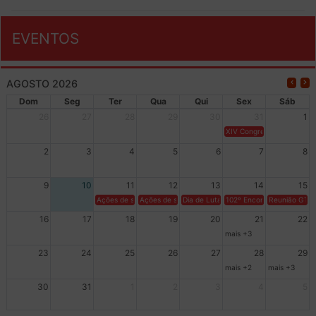
EVENTOS
AGOSTO 2026
Dom
Seg
Ter
Qua
Qui
Sex
Sáb
26
27
28
29
30
31
1
XIV Congresso Brasileiro 
2
3
4
5
6
7
8
9
10
11
12
13
14
15
Ações de solidariedade a Cuba no Rio Grande do Sul - 100 anos 
Ações de solidariedade a Cuba no Rio Grande do Su
Dia de Luta em Defesa de Cuba e da S
102º Encontro da Regional
Reunião GTPE
16
17
18
19
20
21
22
mais +3
23
24
25
26
27
28
29
mais +2
mais +3
30
31
1
2
3
4
5