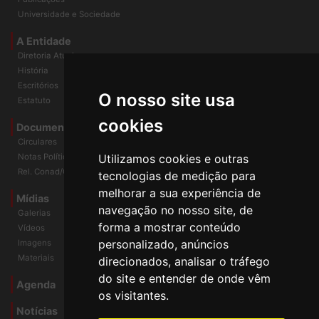
Publicações
Universidade e Sociedade
A Entidade
Diretoria Atual
História
O nosso site usa
Escritórios
Estatuto
cookies
Documentos
Circulares
Utilizamos cookies e outras
Notas Políticas
tecnologias de medição para
Rel. Conad/Congresso
melhorar a sua experiência de
navegação no nosso site, de
Mídias
Galerias
forma a mostrar conteúdo
Vídeos
personalizado, anúncios
Imagens
direcionados, analisar o tráfego
Materiais
do site e entender de onde vêm
os visitantes.
Agenda