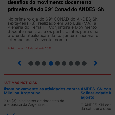
desafios do movimento docente no
primeiro dia do 69º Conad do ANDES-SN
No primeiro dia do 69º CONAD do ANDES-SN,
sexta-feira (3), realizado em São Luís (MA), a
Plenária do Tema 1 - Conjuntura e Movimento
docente reuniu as e os participantes para uma
profunda atualização da conjuntura nacional e
internacional. O evento, com o...
Publicado em: 03 de Julho de 2026
2
3
4
5
6
7
8
9
ÚLTIMAS NOTÍCIAS
ANDES-SN convoca docentes para Dia de
Solidariedade Internacionalista com Cuba em 13 de
agosto
O ANDES-SN conclama suas seções sindicais e o conjunto
da categoria docente a construírem, no dia...