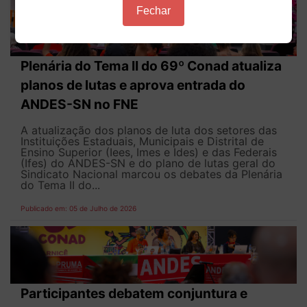
Fechar
Plenária do Tema II do 69º Conad atualiza
planos de lutas e aprova entrada do
ANDES-SN no FNE
A atualização dos planos de luta dos setores das
Instituições Estaduais, Municipais e Distrital de
Ensino Superior (Iees, Imes e Ides) e das Federais
(Ifes) do ANDES-SN e do plano de lutas geral do
Sindicato Nacional marcou os debates da Plenária
do Tema II do...
Publicado em: 05 de Julho de 2026
Participantes debatem conjuntura e