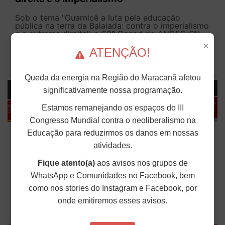
Sob o tema "Guarnicê a luta pela educação
pública na terra da Balaiada: contra o imperialismo
e a extrema direita", o 69º Conad do ANDES-SN
encerrou suas atividades nesse domingo (5), em
×
São Luís (MA). Realizado no Centro Pedagógico...
ATENÇÃO!
Publicado em: 06 de Julho de 2026
Queda da energia na Região do Maracanã afetou
significativamente nossa programação.
Estamos remanejando os espaços do III
Congresso Mundial contra o neoliberalismo na
Docentes aprovam prestação de contas e
Educação para reduzirmos os danos em nossas
sede do 70º Conad em Campinas (SP)
atividades.
Plenária também aprovou a criação de uma
Fique atento(a)
aos avisos nos grupos de
comissão para elaborar proposta de alteração da
WhatsApp e Comunidades no Facebook, bem
organização dos Congressos e Conads do
ANDES-SN No final da manhã de domingo (5),
como nos stories do Instagram e Facebook, por
delegadas e delegados reunidos na Plenária...
onde emitiremos esses avisos.
Publicado em: 06 de Julho de 2026