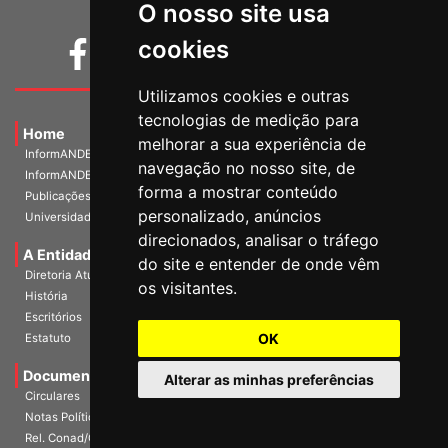
O nosso site usa
cookies
Utilizamos cookies e outras
tecnologias de medição para
Home
melhorar a sua experiência de
InformANDES PDF
navegação no nosso site, de
InformANDES Online
forma a mostrar conteúdo
Publicações
personalizado, anúncios
Universidade e Sociedade
direcionados, analisar o tráfego
A Entidade
do site e entender de onde vêm
Diretoria Atual
os visitantes.
História
Escritórios
OK
Estatuto
Documentos
Alterar as minhas preferências
Circulares
Notas Políticas
Rel. Conad/Congresso