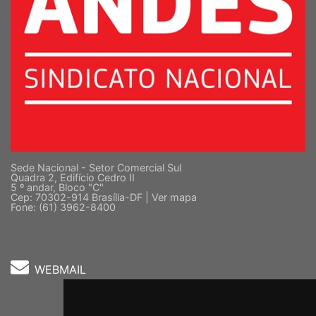
Sede Nacional - Setor Comercial Sul
Quadra 2, Edifício Cedro II
5 º andar, Bloco "C"
Cep: 70302-914 Brasília-DF |
Ver mapa
Fone: (61) 3962-8400
WEBMAIL