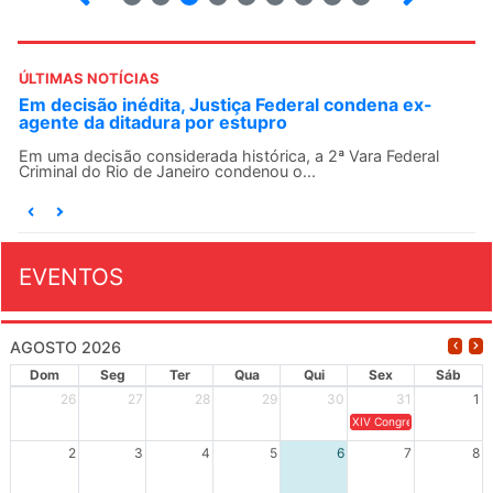
ÚLTIMAS NOTÍCIAS
Em decisão inédita, Justiça Federal condena ex-
agente da ditadura por estupro
Em uma decisão considerada histórica, a 2ª Vara Federal
Criminal do Rio de Janeiro condenou o...
EVENTOS
AGOSTO 2026
Dom
Seg
Ter
Qua
Qui
Sex
Sáb
26
27
28
29
30
31
1
XIV Congresso Brasileiro 
2
3
4
5
6
7
8