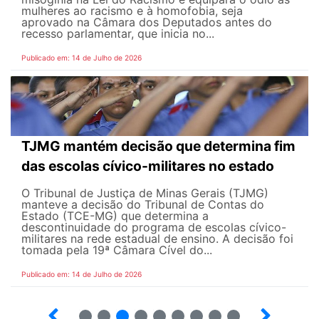
mulheres ao racismo e à homofobia, seja
aprovado na Câmara dos Deputados antes do
recesso parlamentar, que inicia no...
Publicado em: 14 de Julho de 2026
TJMG mantém decisão que determina fim
das escolas cívico-militares no estado
O Tribunal de Justiça de Minas Gerais (TJMG)
manteve a decisão do Tribunal de Contas do
Estado (TCE-MG) que determina a
descontinuidade do programa de escolas cívico-
militares na rede estadual de ensino. A decisão foi
tomada pela 19ª Câmara Cível do...
Publicado em: 14 de Julho de 2026
2
3
4
5
6
7
8
9