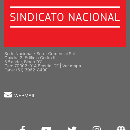
Sede Nacional - Setor Comercial Sul
Quadra 2, Edifício Cedro II
5 º andar, Bloco "C"
Cep: 70302-914 Brasília-DF |
Ver mapa
Fone: (61) 3962-8400
WEBMAIL