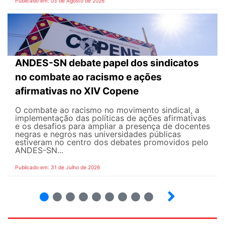
Publicado em: 03 de Agosto de 2026
ANDES-SN debate papel dos sindicatos
no combate ao racismo e ações
afirmativas no XIV Copene
O combate ao racismo no movimento sindical, a
implementação das políticas de ações afirmativas
e os desafios para ampliar a presença de docentes
negras e negros nas universidades públicas
estiveram no centro dos debates promovidos pelo
ANDES-SN...
Publicado em: 31 de Julho de 2026
2
3
4
5
6
7
8
9