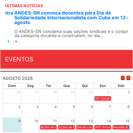
ÚLTIMAS NOTÍCIAS
ANDES-SN convoca docentes para Dia de
Solidariedade Internacionalista com Cuba em 13 de
agosto
O ANDES-SN conclama suas seções sindicais e o conjunto
da categoria docente a construírem, no dia...
EVENTOS
AGOSTO 2026
Dom
Seg
Ter
Qua
Qui
Sex
Sáb
26
27
28
29
30
31
1
XIV Congresso Brasileiro 
2
3
4
5
6
7
8
9
10
11
12
13
14
15
Ações de solidariedade a Cuba no Rio Grande do Sul - 100 anos 
Ações de solidariedade a Cuba no Rio Grande do Su
Dia de Luta em Defesa de Cuba e da S
102º Encontro da Regional
Reunião GTPE