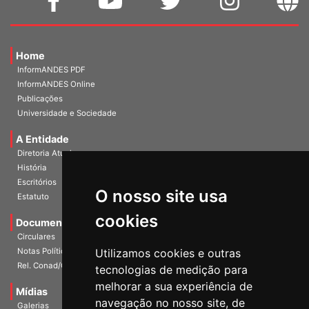
Home
InformANDES PDF
InformANDES Online
Publicações
Universidade e Sociedade
A Entidade
Diretoria Atual
História
O nosso site usa
Escritórios
Estatuto
cookies
Documentos
Circulares
Utilizamos cookies e outras
Notas Políticas
tecnologias de medição para
Rel. Conad/Congresso
melhorar a sua experiência de
navegação no nosso site, de
Mídias