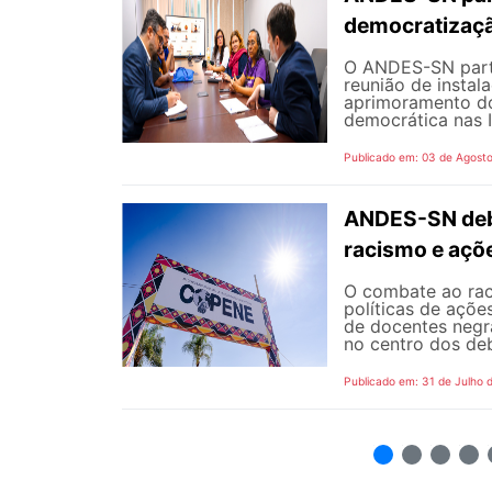
democratizaçã
O ANDES-SN partic
reunião de instal
aprimoramento do
democrática nas I
Publicado em: 03 de Agost
ANDES-SN deba
racismo e açõ
O combate ao rac
políticas de açõe
de docentes negra
no centro dos de
Publicado em: 31 de Julho 
2
3
4
5