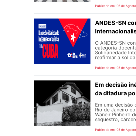
Publicado em: 06 de Agost
ANDES-SN conv
Internacional
O ANDES-SN concl
categoria docente
Solidariedade Int
reafirmar a solida
Publicado em: 05 de Agost
Em decisão iné
da ditadura p
Em uma decisão co
Rio de Janeiro c
Waneir Pinheiro 
sequestro, cárcere
Publicado em: 05 de Agost