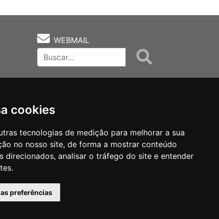
WEBMAIL
sa cookies
utras tecnologias de medição para melhorar a sua
ção no nosso site, de forma a mostrar conteúdo
as
Notas Técnicas
Fale Conocsco
 direcionados, analisar o tráfego do site e entender
tes.
has preferências
MANTIDO POR Camaleão Soft