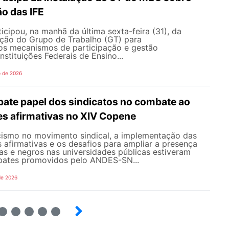
o das IFE
ipou, na manhã da última sexta-feira (31), da
ação do Grupo de Trabalho (GT) para
s mecanismos de participação e gestão
nstituições Federais de Ensino...
o de 2026
te papel dos sindicatos no combate ao
es afirmativas no XIV Copene
ismo no movimento sindical, a implementação das
s afirmativas e os desafios para ampliar a presença
s e negros nas universidades públicas estiveram
bates promovidos pelo ANDES-SN...
de 2026
6
7
8
9