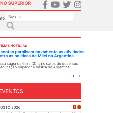
INO SUPERIOR
ato
TIMAS NOTÍCIAS
tividades
ANDES-SN convoca docentes para Dia de
tina
Solidariedade Internacionalista com Cuba em
13 de agosto
ocentes
a...
O ANDES-SN conclama suas seções sindicais e o
conjunto da categoria docente a construírem, no
dia...
EVENTOS
OSTO 2026