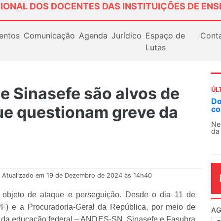
IONAL DOS DOCENTES DAS INSTITUIÇÕES DE ENS
entos
Comunicação
Agenda
Jurídico
Espaço de
Cont
Lutas
 Sinasefe são alvos de
ÚL
Docentes paralisam novamente as a
ue questionam greve da
contra as políticas de Milei na Argen
Nessa segunda-feira (3), sindicatos de d
da educação superior e básica da Argentin
Atualizado em 19 de Dezembro de 2024 às 14h40
 objeto de ataque e perseguição. Desde o dia 11 de
PF) e a Procuradoria-Geral da República, por meio de
AG
es da educação federal – ANDES-SN, Sinasefe e Fasubra