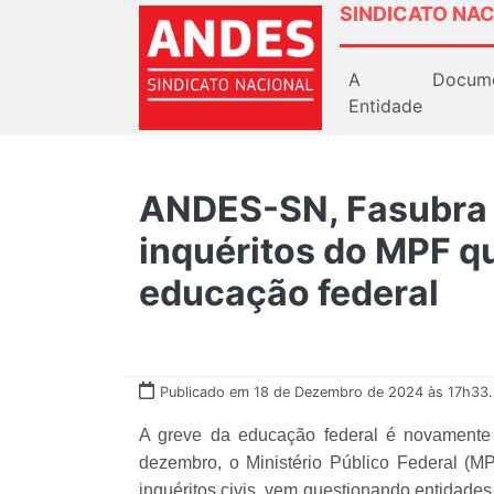
SINDICATO NAC
A
Docum
Entidade
ANDES-SN, Fasubra e
inquéritos do MPF q
educação federal
Publicado em 18 de Dezembro de 2024 às 17h33.
A greve da educação federal é novamente
dezembro, o Ministério Público Federal (M
inquéritos civis, vem questionando entidad