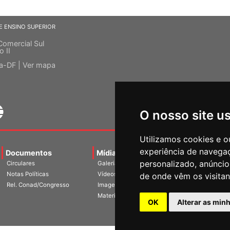
E ENSINO SUPERIOR
Comercial Sul
o II
ia-DF |
Ver mapa
O nosso site u
Utilizamos cookies e o
experiência de navega
Documentos
Mídias
Agenda
Notíci
personalizado, anúncios
Circulares
Galerias
Notas Políticas
Vídeos
de onde vêm os visitan
Rel. Conad/Congresso
Imagens
Materiais
OK
Alterar as min