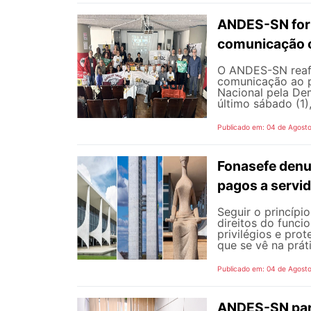
ANDES-SN fort
comunicação c
O ANDES-SN reafi
comunicação ao p
Nacional pela De
último sábado (1),
Publicado em: 04 de Agost
Fonasefe denu
pagos a servi
Seguir o princípi
direitos do funci
privilégios e pro
que se vê na prát
Publicado em: 04 de Agost
ANDES-SN part