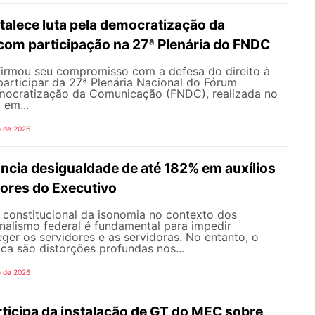
alece luta pela democratização da
om participação na 27ª Plenária do FNDC
rmou seu compromisso com a defesa do direito à
articipar da 27ª Plenária Nacional do Fórum
mocratização da Comunicação (FNDC), realizada no
 em...
o de 2026
ncia desigualdade de até 182% em auxílios
dores do Executivo
o constitucional da isonomia no contexto dos
onalismo federal é fundamental para impedir
teger os servidores e as servidoras. No entanto, o
ica são distorções profundas nos...
o de 2026
icipa da instalação de GT do MEC sobre