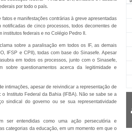
ederais por todo o país.
e fatos e manifestações contrárias à greve apresentadas
notificadas de cinco processos, todos decorrentes de
nstitutos federais e no Colégio Pedro II.
lama sobre a paralisação em todos os IF, as demais
FRO, IFSP e CPII), todas com base do Sinasefe. Apesar
subra em todos os processos, junto com o Sinasefe,
m sobre questionamentos acerca da legitimidade e
de intimações, apesar de reivindicar a representação de
: o Instituto Federal da Bahia (IFBA). Não se sabe se a
aço sindical do governo ou se sua representatividade
m ser entendidas como uma ação persecutória e
ta das categorias da educação, em um momento em que o