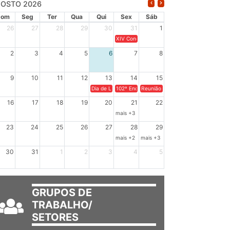
OSTO 2026
Dom
Seg
Ter
Qua
Qui
Sex
Sáb
26
27
28
29
30
31
1
XIV Congresso Brasileiro de Pesquisadores(a
2
3
4
5
6
7
8
9
10
11
12
13
14
15
Dia de Luta em Defesa de Cuba e da Soberania dos Po
102º Encontro da Regional Leste, “Em terra e
Reunião GTPE.
16
17
18
19
20
21
22
mais +3
23
24
25
26
27
28
29
mais +2
mais +3
30
31
1
2
3
4
5
GRUPOS DE
TRABALHO/
SETORES