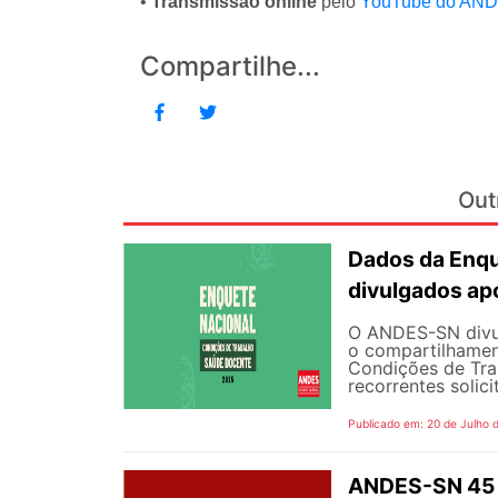
•
Transmissão online
pelo
YouTube do AN
Compartilhe...
Out
Dados da Enqu
divulgados ap
O ANDES-SN divulg
o compartilhamen
Condições de Tra
recorrentes solici
Publicado em: 20 de Julho 
ANDES-SN 45 