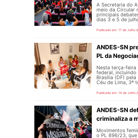
A Secretaria do A
meio da Circular 
principais debate
dias 3 e 5 de jul
Publicado em: 17 de Julho 
ANDES-SN pres
PL da Negocia
Nesta terça-feira
federal, incluind
Brasília (DF) pel
Céu de Lima, 3ª te
Publicado em: 14 de Julho 
ANDES-SN defe
criminaliza a 
Movimentos femin
o PL 896/23, que 