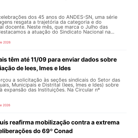
celebrações dos 45 anos do ANDES-SN, uma série
gens resgata a trajetória da categoria e do
al docente. Neste mês, que marca o Julho das
 destacamos a atuação do Sindicato Nacional na...
de 2026
is têm até 11/09 para enviar dados sobre
iação de Iees, Imes e Ides
çou a solicitação às seções sindicais do Setor das
uais, Municipais e Distrital (Iees, Imes e Ides) sobre
à expansão das Instituições. Na Circular nº
de 2026
uís reafirma mobilização contra a extrema
 deliberações do 69º Conad