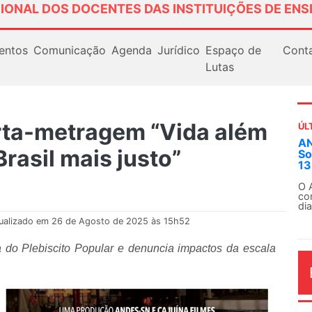
IONAL DOS DOCENTES DAS INSTITUIÇÕES DE ENS
entos
Comunicação
Agenda
Jurídico
Espaço de
Cont
Lutas
ta-metragem “Vida além
ÚL
AN
Brasil mais justo”
So
13
O 
co
dia
ualizado em 26 de Agosto de 2025 às 15h52
 do Plebiscito Popular e denuncia impactos da escala