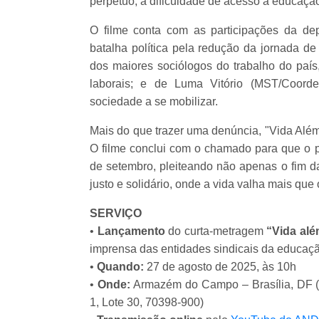
perpétuo, a dificuldade de acesso à educação
O filme conta com as participações da dep
batalha política pela redução da jornada de
dos maiores sociólogos do trabalho do país,
laborais; e de Luma Vitório (MST/Coorde
sociedade a se mobilizar.
Mais do que trazer uma denúncia, "Vida Além
O filme conclui com o chamado para que o pú
de setembro, pleiteando não apenas o fim d
justo e solidário, onde a vida valha mais que 
SERVIÇO
•
Lançamento
do curta-metragem
“Vida alé
imprensa das entidades sindicais da educaçã
•
Quando:
27 de agosto de 2025, às 10h
•
Onde:
Armazém do Campo – Brasília, DF (B
1, Lote 30, 70398-900)