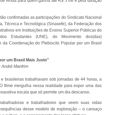
o de renda para quem ganha até R$ 5 mil e pela taxação
ão confirmadas as participações do Sindicato Nacional
, Técnica e Tecnológica (Sinasefe), da Federação dos
trativos em Instituições de Ensino Superior Públicas do
 dos Estudantes (UNE), do Movimento dos(das)
e da Coordenação do Plebiscito Popular por um Brasil
por um Brasil Mais Justo"
: André Manfrim
e brasileiras trabalhavam sob jornadas de 44 horas, a
 O filme mergulha nessa realidade para expor uma das
 exaustiva escala que só permite um dia descanso.
trabalhadoras e trabalhadores que veem suas vidas
consequências desse modelo de exploração – o cansaço