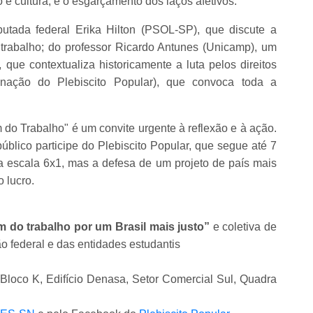
 e cultura, e o esgarçamento dos laços afetivos.
utada federal Erika Hilton (PSOL-SP), que discute a
 trabalho; do professor Ricardo Antunes (Unicamp), um
 que contextualiza historicamente a luta pelos direitos
nação do Plebiscito Popular), que convoca toda a
 do Trabalho" é um convite urgente à reflexão e à ação.
blico participe do Plebiscito Popular, que segue até 7
a escala 6x1, mas a defesa de um projeto de país mais
o lucro.
m do trabalho por um Brasil mais justo”
e coletiva de
o federal e das entidades estudantis
loco K, Edifício Denasa, Setor Comercial Sul, Quadra