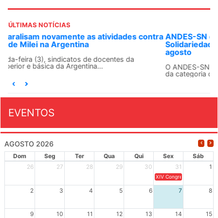
ÚLTIMAS NOTÍCIAS
ANDES-SN convoca docentes para Dia de
Solidariedade Internacionalista com Cuba em 13 de
agosto
O ANDES-SN conclama suas seções sindicais e o conjunto
da categoria docente a construírem, no dia...
EVENTOS
AGOSTO 2026
Dom
Seg
Ter
Qua
Qui
Sex
Sáb
26
27
28
29
30
31
1
XIV Congresso Brasileiro 
2
3
4
5
6
7
8