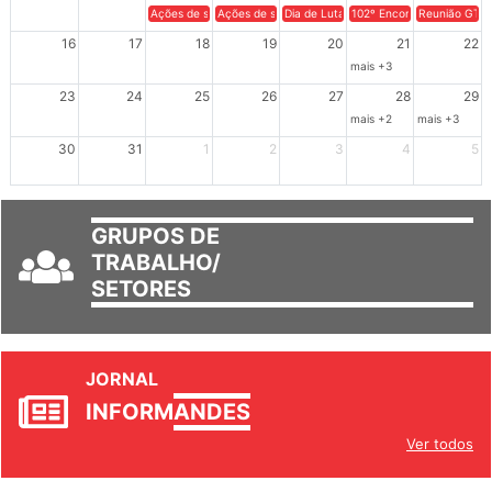
9
10
11
12
13
14
15
Ações de solidariedade a Cuba no Rio Grande do Sul - 100 anos 
Ações de solidariedade a Cuba no Rio Grande do Su
Dia de Luta em Defesa de Cuba e da S
102º Encontro da Regional
Reunião GTPE
16
17
18
19
20
21
22
mais +3
23
24
25
26
27
28
29
mais +2
mais +3
30
31
1
2
3
4
5
GRUPOS DE
TRABALHO/
SETORES
JORNAL
INFORM
ANDES
Ver todos