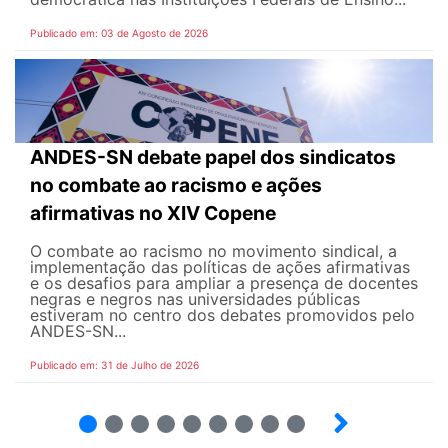
Publicado em: 03 de Agosto de 2026
ANDES-SN debate papel dos sindicatos
no combate ao racismo e ações
afirmativas no XIV Copene
O combate ao racismo no movimento sindical, a
implementação das políticas de ações afirmativas
e os desafios para ampliar a presença de docentes
negras e negros nas universidades públicas
estiveram no centro dos debates promovidos pelo
ANDES-SN...
Publicado em: 31 de Julho de 2026
2
3
4
5
6
7
8
9