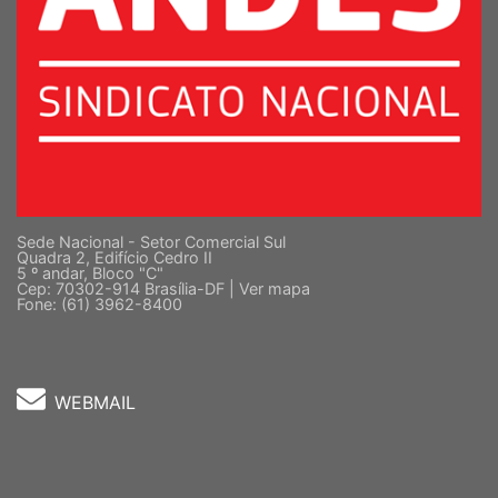
Sede Nacional - Setor Comercial Sul
Quadra 2, Edifício Cedro II
5 º andar, Bloco "C"
Cep: 70302-914 Brasília-DF |
Ver mapa
Fone: (61) 3962-8400
WEBMAIL