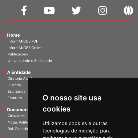
Home
InformANDES PDF
InformANDES Online
Publicações
Universidade e Sociedade
A Entidade
Diretoria Atual
História
O nosso site usa
Escritórios
Estatuto
cookies
Documentos
Circulares
Utilizamos cookies e outras
Notas Políticas
tecnologias de medição para
Rel. Conad/Congresso