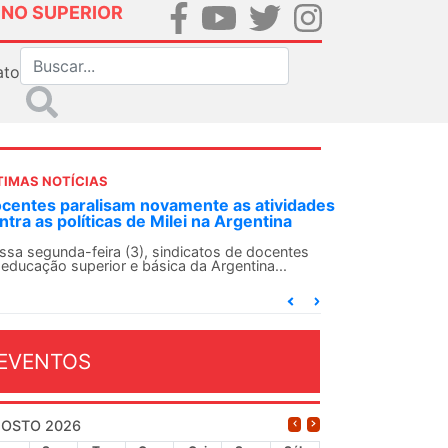
INO SUPERIOR
ato
TIMAS NOTÍCIAS
DES-SN convoca docentes para Dia de
lidariedade Internacionalista com Cuba em
 de agosto
ANDES-SN conclama suas seções sindicais e o
njunto da categoria docente a construírem, no
...
EVENTOS