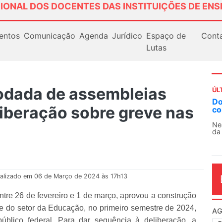
IONAL DOS DOCENTES DAS INSTITUIÇÕES DE ENS
entos
Comunicação
Agenda
Jurídico
Espaço de
Cont
Lutas
odada de assembleias
ÚL
AN
liberação sobre greve nas
So
13
O 
co
dia
alizado em 06 de Março de 2024 às 17h13
re 26 de fevereiro e 1 de março, aprovou a construção
o e do setor da Educação, no primeiro semestre de 2024,
úblico federal. Para dar sequência à deliberação, a