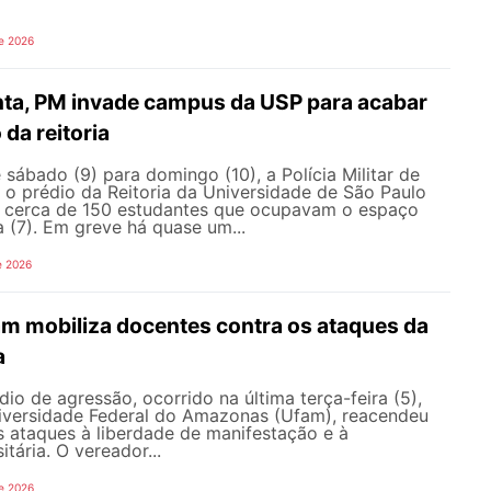
e 2026
nta, PM invade campus da USP para acabar
da reitoria
ábado (9) para domingo (10), a Polícia Militar de
 o prédio da Reitoria da Universidade de São Paulo
ar cerca de 150 estudantes que ocupavam o espaço
a (7). Em greve há quase um...
e 2026
am mobiliza docentes contra os ataques da
a
io de agressão, ocorrido na última terça-feira (5),
versidade Federal do Amazonas (Ufam), reacendeu
s ataques à liberdade de manifestação e à
tária. O vereador...
e 2026