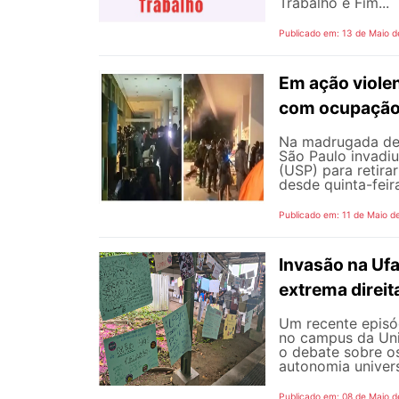
Trabalho e Fim...
Publicado em: 13 de Maio d
Em ação viole
com ocupação 
Na madrugada de s
São Paulo invadiu
(USP) para retir
desde quinta-feir
Publicado em: 11 de Maio d
Invasão na Uf
extrema direit
Um recente episód
no campus da Uni
o debate sobre o
autonomia universi
Publicado em: 08 de Maio d