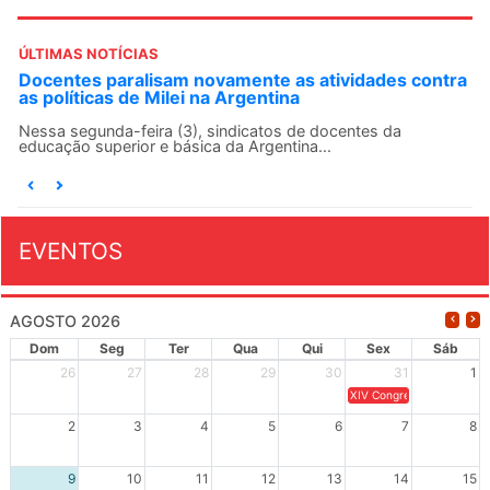
ÚLTIMAS NOTÍCIAS
Docentes paralisam novamente as atividades contra
as políticas de Milei na Argentina
Nessa segunda-feira (3), sindicatos de docentes da
educação superior e básica da Argentina...
EVENTOS
AGOSTO 2026
Dom
Seg
Ter
Qua
Qui
Sex
Sáb
26
27
28
29
30
31
1
XIV Congresso Brasileiro 
2
3
4
5
6
7
8
9
10
11
12
13
14
15