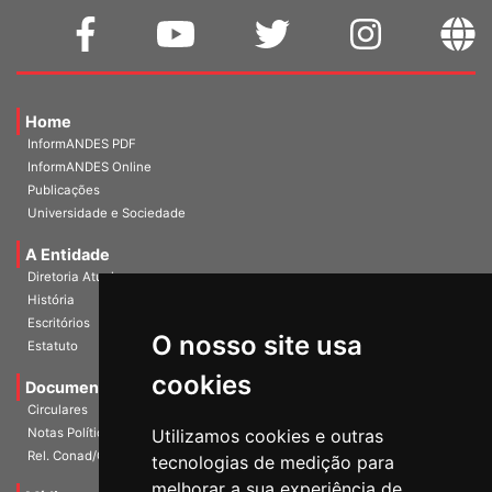
Home
InformANDES PDF
InformANDES Online
Publicações
Universidade e Sociedade
A Entidade
Diretoria Atual
História
Escritórios
O nosso site usa
Estatuto
cookies
Documentos
Circulares
Utilizamos cookies e outras
Notas Políticas
Rel. Conad/Congresso
tecnologias de medição para
melhorar a sua experiência de