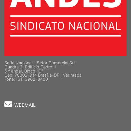
Sede Nacional - Setor Comercial Sul
Quadra 2, Edifício Cedro II
5 º andar, Bloco "C"
Cep: 70302-914 Brasília-DF |
Ver mapa
Fone: (61) 3962-8400
WEBMAIL