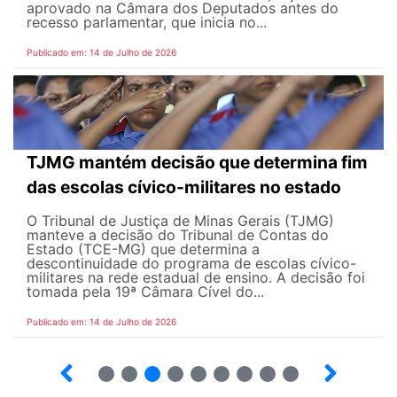
aprovado na Câmara dos Deputados antes do
recesso parlamentar, que inicia no...
Publicado em: 14 de Julho de 2026
TJMG mantém decisão que determina fim
das escolas cívico-militares no estado
O Tribunal de Justiça de Minas Gerais (TJMG)
manteve a decisão do Tribunal de Contas do
Estado (TCE-MG) que determina a
descontinuidade do programa de escolas cívico-
militares na rede estadual de ensino. A decisão foi
tomada pela 19ª Câmara Cível do...
Publicado em: 14 de Julho de 2026
2
3
4
5
6
7
8
9