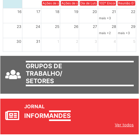
Ações de solidariedade a Cuba no Rio Grande do Sul - 100 anos 
Ações de solidariedade a Cuba no Rio Grande do Su
Dia de Luta em Defesa de Cuba e da S
102º Encontro da Regional
Reunião GTPE
16
17
18
19
20
21
22
mais +3
23
24
25
26
27
28
29
mais +2
mais +3
30
31
1
2
3
4
5
GRUPOS DE
TRABALHO/
SETORES
JORNAL
INFORM
ANDES
Ver todos