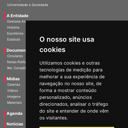
Publicações
Universidade e Sociedade
A Entidade
Diretoria Atual
História
O nosso site usa
Escritórios
Estatuto
cookies
Documentos
Circulares
Utilizamos cookies e outras
Notas Políticas
tecnologias de medição para
Rel. Conad/Congresso
melhorar a sua experiência de
navegação no nosso site, de
Mídias
Galerias
forma a mostrar conteúdo
Vídeos
personalizado, anúncios
Imagens
direcionados, analisar o tráfego
Materiais
do site e entender de onde vêm
os visitantes.
Agenda