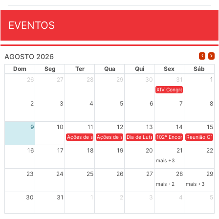
EVENTOS
AGOSTO 2026
Dom
Seg
Ter
Qua
Qui
Sex
Sáb
26
27
28
29
30
31
1
XIV Congresso Brasileiro 
2
3
4
5
6
7
8
9
10
11
12
13
14
15
Ações de solidariedade a Cuba no Rio Grande do Sul - 100 anos 
Ações de solidariedade a Cuba no Rio Grande do Su
Dia de Luta em Defesa de Cuba e da S
102º Encontro da Regional
Reunião GTPE
16
17
18
19
20
21
22
mais +3
23
24
25
26
27
28
29
mais +2
mais +3
30
31
1
2
3
4
5