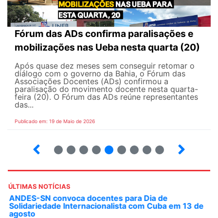
Fórum das ADs confirma paralisações e
mobilizações nas Ueba nesta quarta (20)
Após quase dez meses sem conseguir retomar o
diálogo com o governo da Bahia, o Fórum das
Associações Docentes (ADs) confirmou a
paralisação do movimento docente nesta quarta-
feira (20). O Fórum das ADs reúne representantes
das...
Publicado em: 19 de Maio de 2026
5
6
7
8
9
10
12
13
ÚLTIMAS NOTÍCIAS
ANDES-SN convoca docentes para Dia de
Solidariedade Internacionalista com Cuba em 13 de
agosto