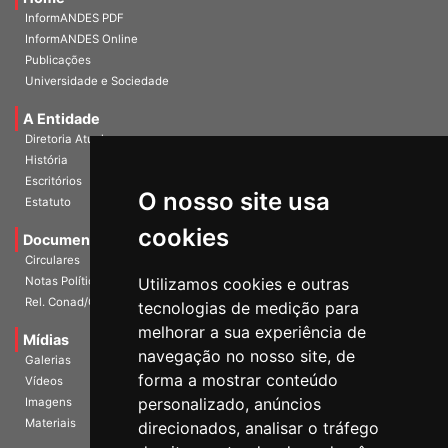
Home
InformANDES PDF
InformANDES Online
Publicações
Universidade e Sociedade
A Entidade
Diretoria Atual
História
O nosso site usa
Escritórios
Estatuto
cookies
Documentos
Circulares
Utilizamos cookies e outras
Notas Políticas
tecnologias de medição para
Rel. Conad/Congresso
melhorar a sua experiência de
navegação no nosso site, de
Mídias
Galerias
forma a mostrar conteúdo
Vídeos
personalizado, anúncios
Imagens
direcionados, analisar o tráfego
Materiais