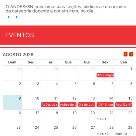
O ANDES-SN conclama suas seções sindicais e o conjunto
da categoria docente a construírem, no dia...
EVENTOS
AGOSTO 2026
Dom
Seg
Ter
Qua
Qui
Sex
Sáb
26
27
28
29
30
31
1
XIV Congresso Brasileiro 
2
3
4
5
6
7
8
9
10
11
12
13
14
15
Ações de solidariedade a Cuba no Rio Grande do Sul - 100 anos 
Ações de solidariedade a Cuba no Rio Grande do Su
Dia de Luta em Defesa de Cuba e da S
102º Encontro da Regional
Reunião GTPE
16
17
18
19
20
21
22
mais +3
23
24
25
26
27
28
29