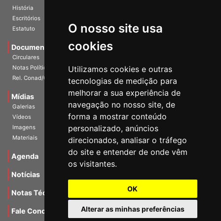
Diretoria Atual
História
O nosso site usa
Escritórios
Estatuto
cookies
Documentos
Circulares
Utilizamos cookies e outras
Notas Políticas
tecnologias de medição para
Rel. Conad/Congresso
melhorar a sua experiência de
navegação no nosso site, de
Mídias
Galerias
forma a mostrar conteúdo
Vídeos
personalizado, anúncios
Imagens
direcionados, analisar o tráfego
Materiais
do site e entender de onde vêm
os visitantes.
Agenda
Notícias
OK
Notas Técnicas
Alterar as minhas preferências
Fale Conocsco