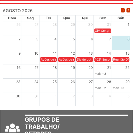
AGOSTO 2026
Dom
Seg
Ter
Qua
Qui
Sex
Sáb
26
27
28
29
30
31
1
XIV Congresso Brasileiro 
2
3
4
5
6
7
8
9
10
11
12
13
14
15
Ações de solidariedade a Cuba no Rio Grande do Sul - 100 anos 
Ações de solidariedade a Cuba no Rio Grande do Su
Dia de Luta em Defesa de Cuba e da S
102º Encontro da Regional
Reunião GTPE
16
17
18
19
20
21
22
mais +3
23
24
25
26
27
28
29
mais +2
mais +3
30
31
1
2
3
4
5
GRUPOS DE
TRABALHO/