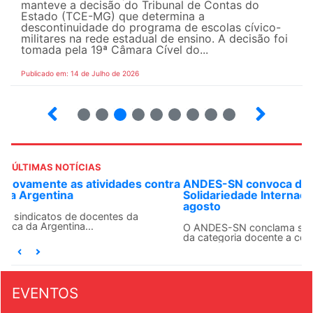
manteve a decisão do Tribunal de Contas do
Estado (TCE-MG) que determina a
descontinuidade do programa de escolas cívico-
militares na rede estadual de ensino. A decisão foi
tomada pela 19ª Câmara Cível do...
Publicado em: 14 de Julho de 2026
2
3
4
5
6
7
8
9
ÚLTIMAS NOTÍCIAS
ANDES-SN convoca docentes para Dia de
Solidariedade Internacionalista com Cuba em 13 de
agosto
O ANDES-SN conclama suas seções sindicais e o conjunto
da categoria docente a construírem, no dia...
EVENTOS