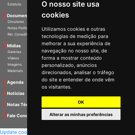
O nosso site usa
Escritórios
Estatuto
cookies
Documentos
Circulares
Utilizamos cookies e outras
Notas Políticas
tecnologias de medição para
Rel. Conad/Congresso
melhorar a sua experiência de
navegação no nosso site, de
Mídias
Galerias
forma a mostrar conteúdo
Vídeos
personalizado, anúncios
Imagens
direcionados, analisar o tráfego
Materiais
do site e entender de onde vêm
os visitantes.
Agenda
Notícias
OK
Notas Técnicas
Alterar as minhas preferências
Fale Conocsco
MANTIDO POR Camaleão Soft