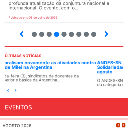
profunda atualização da conjuntura nacional e
internacional. O evento, com o...
Publicado em: 03 de Julho de 2026
2
3
4
5
6
7
8
9
ÚLTIMAS NOTÍCIAS
ANDES-SN convoca docentes para Dia de
Solidariedade Internacionalista com Cuba em 13 de
agosto
O ANDES-SN conclama suas seções sindicais e o conjunto
da categoria docente a construírem, no dia...
EVENTOS