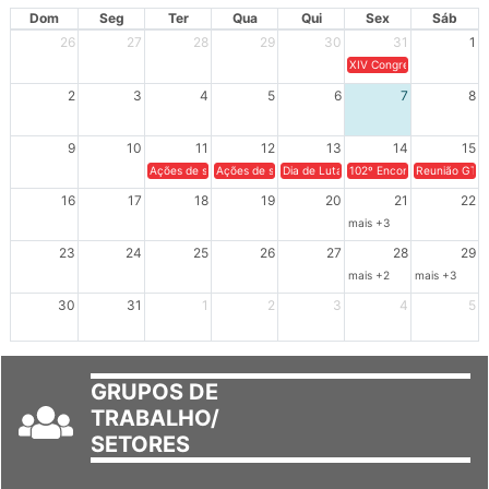
AGOSTO 2026
Dom
Seg
Ter
Qua
Qui
Sex
Sáb
26
27
28
29
30
31
1
XIV Congresso Brasileiro 
2
3
4
5
6
7
8
9
10
11
12
13
14
15
Ações de solidariedade a Cuba no Rio Grande do Sul - 100 anos 
Ações de solidariedade a Cuba no Rio Grande do Su
Dia de Luta em Defesa de Cuba e da S
102º Encontro da Regional
Reunião GTPE
16
17
18
19
20
21
22
mais +3
23
24
25
26
27
28
29
mais +2
mais +3
30
31
1
2
3
4
5
GRUPOS DE
TRABALHO/
SETORES