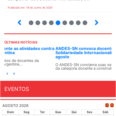
Publicado em: 18 de Junho de 2026
2
3
4
5
6
7
8
9
10
ÚLTIMAS NOTÍCIAS
ANDES-SN convoca docentes para Dia de
Solidariedade Internacionalista com Cuba em 13 de
agosto
O ANDES-SN conclama suas seções sindicais e o conjunto
da categoria docente a construírem, no dia...
EVENTOS
AGOSTO 2026