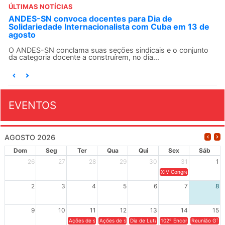
ÚLTIMAS NOTÍCIAS
ANDES-SN convoca docentes para Dia de
Solidariedade Internacionalista com Cuba em 13 de
agosto
O ANDES-SN conclama suas seções sindicais e o conjunto
da categoria docente a construírem, no dia...
EVENTOS
AGOSTO 2026
Dom
Seg
Ter
Qua
Qui
Sex
Sáb
26
27
28
29
30
31
1
XIV Congresso Brasileiro 
2
3
4
5
6
7
8
9
10
11
12
13
14
15
Ações de solidariedade a Cuba no Rio Grande do Sul - 100 anos 
Ações de solidariedade a Cuba no Rio Grande do Su
Dia de Luta em Defesa de Cuba e da S
102º Encontro da Regional
Reunião GTPE