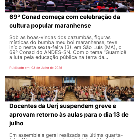
69º Conad começa com celebração da
cultura popular maranhense
Sob as boas-vindas dos cazumbás, figuras
místicas do bumba meu boi maranhense, teve
início nesta sexta-feira (3), em São Luís (MA), o
69º Conad do ANDES-SN. Com o tema "Guarnicê
a luta pela educação pública na terra da...
Publicado em: 03 de Julho de 2026
Docentes da Uerj suspendem greve e
aprovam retorno às aulas para o dia 13 de
julho
Em assembleia geral realizada na última quarta-