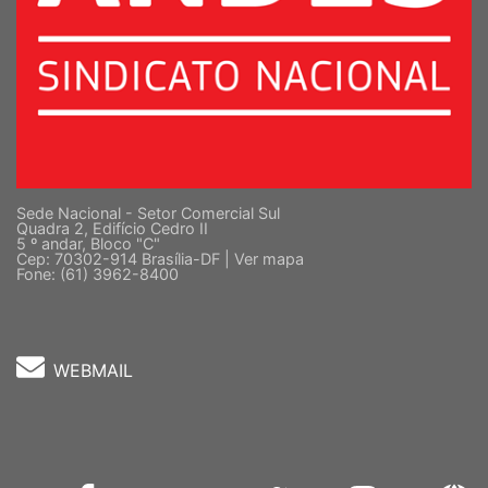
Sede Nacional - Setor Comercial Sul
Quadra 2, Edifício Cedro II
5 º andar, Bloco "C"
Cep: 70302-914 Brasília-DF |
Ver mapa
Fone: (61) 3962-8400
WEBMAIL