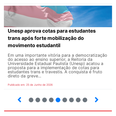
Unesp aprova cotas para estudantes
trans após forte mobilização do
movimento estudantil
Em uma importante vitória para a democratização
do acesso ao ensino superior, a Reitoria da
Universidade Estadual Paulista (Unesp) acatou a
proposta para a implementação de cotas para
estudantes trans e travestis. A conquista é fruto
direto da greve...
Publicado em: 25 de Junho de 2026
2
3
4
5
6
7
8
9